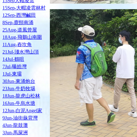
15Sep大帽凌雲
15Sep-大帽凌雲林村
12Sep-西灣鹹田
8Sep-鹿頸南涌
25Aug-道風曾屋
18Aug-飛鵝山南圍
11Aug-舂坎角
21Jul-淺水灣山頂
14Jul-鶴咀
7Jul-曝皓灣
1Jul-東壩
30Jun-東涌炮台
23Jun-牛奶牧埸
18Jun-龍虎山松林
16Jun-牛烏水塘
12Jun-白泥Angel家
9Jun-油街龜背灣
4Jun-龍鼓灘
3Jun-馬屎洲