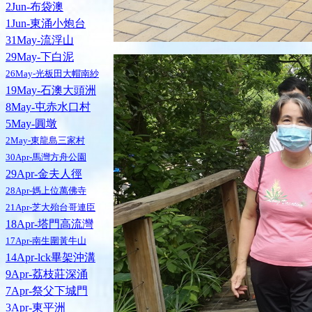
2Jun-布袋澳
1Jun-東涌小炮台
31May-流浮山
29May-下白泥
26May-光板田大帽南紗
19May-石澳大頭洲
8May-屯赤水口村
5May-圓墩
2May-東龍島三家村
30Apr-馬灣方舟公園
29Apr-金夫人徑
28Apr-媽上位萬佛寺
21Apr-芝大殆台哥連臣
18Apr-塔門高流灣
17Apr-南生圍黃牛山
14Apr-lck畢架沖溝
9Apr-荔枝莊深涌
7Apr-祭父下城門
3Apr-東平洲