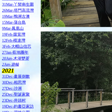
31Mar-丫髻南生圍
26Mar-塔門高流灣
19Mar-鴨洲古澳
15Mar-蒲台島
9Mar-鳳凰山
19Feb-籮箕灣
12Feb-模達灣
3Feb-大帽山信芯
27Jan-藍地團年
20Jan-木湖雙英
2Jan-遊輪
2021
31Dec-畫展倒數
30Dec-相思灣
27Dec-沙洲
25Dec-聖誕家聚
23Dec-井頭村
19Dec-約書亞家訪