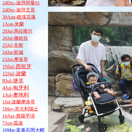
24Dec-迪拜阿曼01
24Dec-迪拜主頁
30Aug-礁溪花蓮
1Aug-米蘭
29Jul-馬拉喀什
26Jul-撒哈拉
25Jul-非斯
24Jul-藍城
23Jul-摩洛哥
19Jul-西班牙
12Jul-波蘭
8Jul-捷克
4Jul-匈牙利
1Jul-奧地利
1Jul-波蘭摩洛哥
1May-意大利瑞士
10Apr-貴陽平埧
7Apr-荔波
16Mar-富泰石岡大帽