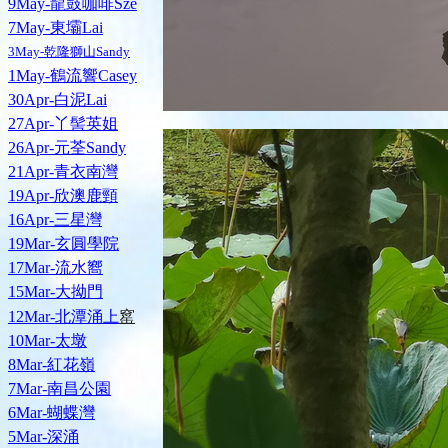
9May-龍鼓咖啡Sze
7May-東壩Lai
3May-乾隆獅山Sandy
1May-鶴流響Casey
30Apr-白泥Lai
27Apr-丫髻英姐
26Apr-元荃Sandy
21Apr-青衣南灣
19Apr-欣澳鹿頸
16Apr-三星灣
19Mar-玄圓學院
17Mar-流水嚮
15Mar-大拗門
窰
12Mar-北潭涌上
10Mar-太墩
8Mar-紅花嶺
7Mar-南昌公園
6Mar-蝴蝶灣
5Mar-深涌