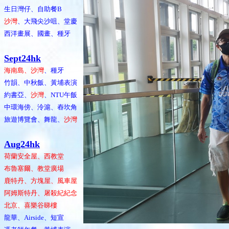
生日灣仔、自助餐B
沙灣
、大飛尖沙咀、堂慶
西洋畫展、國畫、種牙
Sept24hk
海南島、沙灣
、種牙
竹韻、中秋飯、黃埔表演
約書亞、
沙灣
、NTU午飯
中環海傍、泠滬、舂坎角
旅遊博覽會、舞龍、
沙灣
Aug24hk
荷蘭安全屋、西教堂
布魯塞爾、教堂廣場
鹿特丹、方塊屋、風車屋
阿姆斯特丹、屠殺紀紀念
北京、喜樂谷睇樓
龍華、Airside、短宣