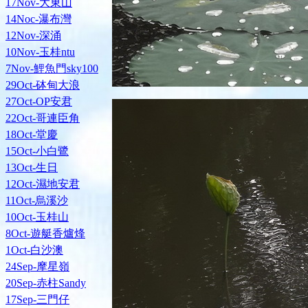
17Nov-大東山
14Noc-瀑布灣
12Nov-深涌
10Nov-玉桂ntu
7Nov-鯉魚門sky100
29Oct-砵甸大浪
27Oct-OP安君
22Oct-哥連臣角
18Oct-堂慶
15Oct-小白鷺
13Oct-生日
12Oct-濕地安君
11Oct-烏溪沙
10Oct-玉桂山
8Oct-遊艇香爐烽
1Oct-白沙澳
24Sep-摩星嶺
20Sep-赤柱Sandy
17Sep-三門仔