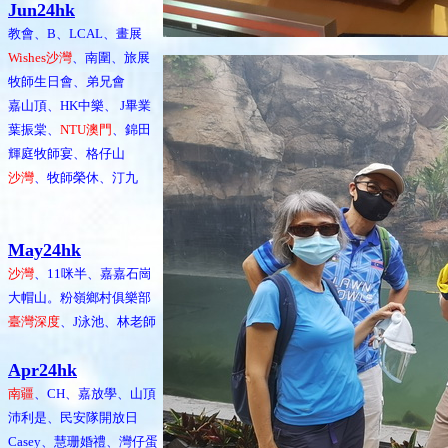
Jun24hk
教會、B、LCAL、畫展
Wishes沙灣
、南圍、旅展
牧師生日會、弟兄會
嘉山頂、HK中樂、 J畢業
葉振棠、
NTU澳門
、錦田
輝庭牧師宴、格仔山
沙灣
、牧師榮休、汀九
May24hk
沙灣
、11咪半、嘉嘉石崗
大帽山。粉嶺鄉村俱樂部
臺灣深度
、J泳池、林老師
Apr24hk
南疆
、CH、嘉放學、山頂
沛利是、民安隊開放日
Casey、慧珊婚禮、灣仔蛋