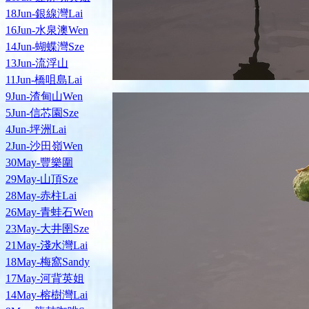
18Jun-銀線灣Lai
16Jun-水泉澳Wen
14Jun-蝴蝶灣Sze
13Jun-流浮山
11Jun-橋咀島Lai
9Jun-渣甸山Wen
5Jun-信芯園Sze
4Jun-坪洲Lai
2Jun-沙田嶺Wen
30May-豐樂圍
29May-山頂Sze
28May-赤柱Lai
26May-青蛙石Wen
23May-大井圉Sze
21May-淺水灣Lai
18May-梅窩Sandy
17May-河背英姐
14May-榕樹灣Lai