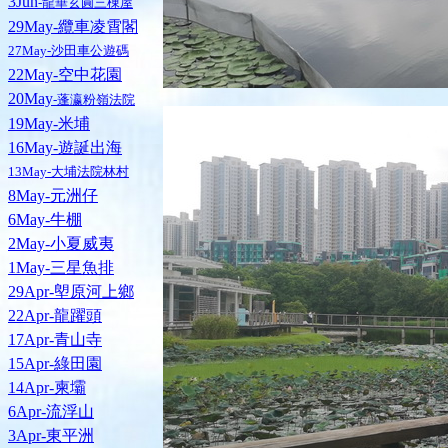
3Jun
-龍華玄圓三棟屋
29May-纜車凌霄閣
27May-沙田車公遊碼
22May-空中花園
20May
-蓬瀛粉嶺法院
19May-米埔
16May-遊誕出海
13May-大埔法院林村
8May-元洲仔
6May-牛棚
2May-小夏威夷
1May-三星魚排
29Apr-塱原河上鄉
22Apr-龍躍頭
17Apr-青山寺
15Apr-綠田園
14Apr-柬壩
6Apr-流浮山
3Apr-東平洲