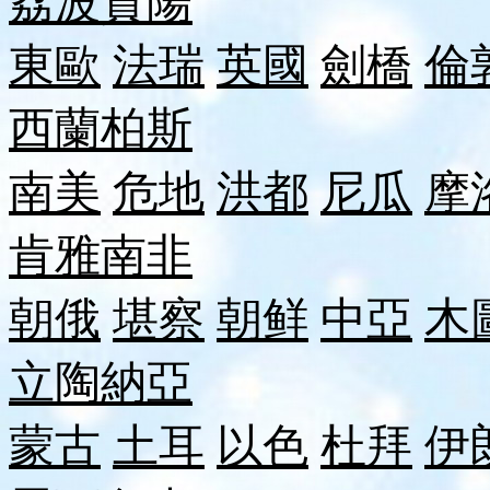
荔波
貴陽
東歐
法瑞
英國
劍橋
倫
西蘭
柏斯
南美
危地
洪都
尼瓜
摩
肯雅
南非
朝俄
堪察
朝鲜
中亞
木
立陶
納
亞
蒙古
土耳
以色
杜拜
伊