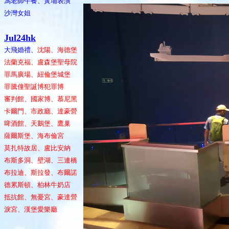
馮老師午餐、黃埔表演
沙灣女姐
Jul24hk
大飛婚禮、
沈陽、海德堡
法蘭克福、盧森堡聖母院
罪馬廣場、紐倫堡城堡
罪騰僮聖誕博犯罪博
審判館、國家博、慕尼黑
卡爾門、市政廳、達豪營
啤酒館、天鵝堡、鷹巢
薩爾斯堡、海布倫宮
莫扎特故居、盧比安納
布斯多洞、壁湖、三連橋
布拉迪、斯拉發、布爾諾
德累斯頓、柏林牛奶店
抵抗館、無憂宮、豪達營
淚宮、漢堡愛樂廳