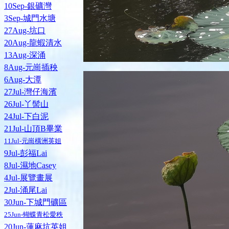
10Sep-銀礦灣
3Sep-城門水塘
27Aug-坑口
20Aug-龍蝦清水
13Aug-深涌
8Aug-元崗插秧
6Aug-大潭
27Jul-灣仔海濱
26Jul-丫髻山
24Jul-下白泥
21Jul-山頂B畢業
11Jul-元崗橫洲英姐
9Jul-彭福Lai
8Jul-濕地Casey
4Jul-展覽畫展
2Jul-涌尾Lai
30Jun-下城門礦區
25Jun-蝴蝶青松愛秩
20Jun-蓮麻坑英姐