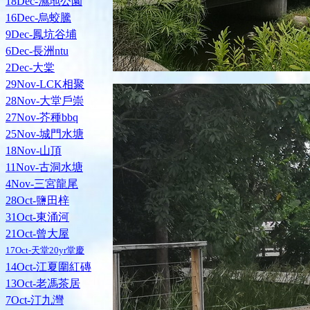
18Dec-濕地公園
16Dec-烏蛟騰
9Dec-鳳坑谷埔
6Dec-長洲ntu
2Dec-大棠
29Nov-LCK相聚
28Nov-大堂戶崇
27Nov-芥種bbq
25Nov-城門水塘
18Nov-山頂
11Nov-古洞水塘
4Nov-三宮龍尾
28Oct-鹽田梓
31Oct-東涌河
21Oct-曾大屋
17Oct-天堂20yr堂慶
14Oct-江夏圍紅磚
13Oct-老馮茶居
7Oct-汀九灣