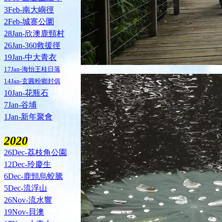
3Feb-南大嶼徑
2Feb-城寨公圜
28Jan-欣澳鹿頸村
26Jan-360救援徑
19Jan-中大青衣
17Jan-海怡王桂日落
14Jan-玄圓粉鄉封俱
10Jan-花瓶石
7Jan-谷埔
1Jan-新年聚會
2020
26Dec-荔枝角公園
12Dec-玲慶生
6Dec-鹿頸烏蛟騰
5Dec-流浮山
26Nov-流水響
19Nov-貝澳