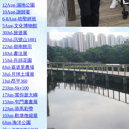
12Aug-濕地公園
10Aug-謝師宴
6-8Aug-幼聖經班
5Aug-文化博物館
30Jul-旅遊展
29Jul-訊號山1881
22Jul-嶺南饒宗
18Jul-書法展
15Jul-兵頭花園
8Jul-嘉道里農場
3Jul-月球土壤展
1Jul-昂平360
23Jun-Sky100
17Jun-賞你遊大嶼
15Jun-屯門書晝展
12Jun-添馬彩帶
10Jun-觀塘微縮展
6Jun-海洋公園