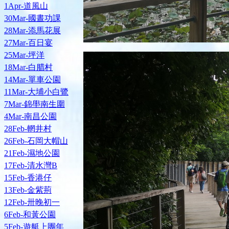
1Apr-道風山
30Mar-國晝功課
28Mar-添馬花展
27Mar-百日宴
25Mar-坪洋
18Mar-白腊村
14Mar-單車公園
11Mar-大埔小白鷺
7Mar-錦壆南生圍
4Mar-南昌公園
28Feb-輞井村
26Feb-石岡大帽山
21Feb-濕地公園
17Feb-清水灣B
15Feb-香港仔
13Feb-金紫荊
12Feb-卅晚初一
6Feb-和黃公園
5Feb-遊艇上團年