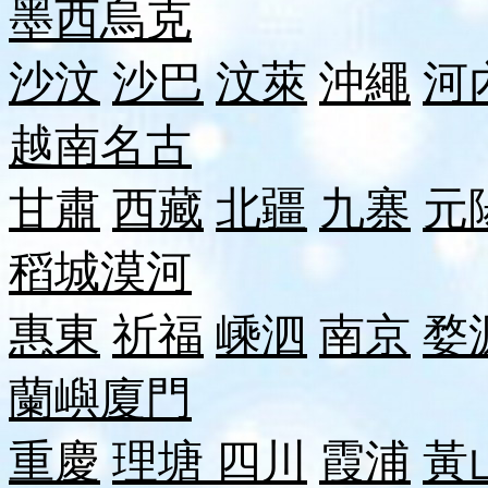
墨西
烏克
沙汶
沙巴
汶萊
沖繩
河
越南
名古
甘肅
西藏
北疆
九寨
元
稻城
漠河
惠東
祈福
嵊泗
南京
婺
蘭嶼
廈門
重慶
理塘
四川
霞浦
黃