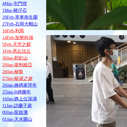
4Mar-屯門徑
1Mar-豬仔石
29Feb-單車南生圍
27Feb-石岡大帽山
16Feb-利馬
14Feb-加努科湖
5Feb-天空之鏡
1Feb-馬丘比丘
30Jan-彩虹山
29Jan-玻利維亞
28Jan-秘魯
27Jan-秘
玻之旅
26Jan-姨媽家拜年
25Jan-B媽團年
16Jan-媽上位深涌
11Jan-訪蘭子家
09Jan-龍鼓灘
01Jan-天水圍山