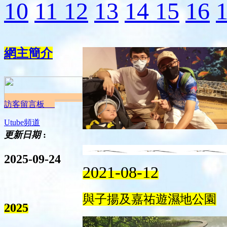
10
11
12
13
14
15
16
網主簡介
訪客留言板
Utube頻道
更新日期
:
2025-09-24
2021-08-12
與子揚及嘉祐遊濕地公園
2025