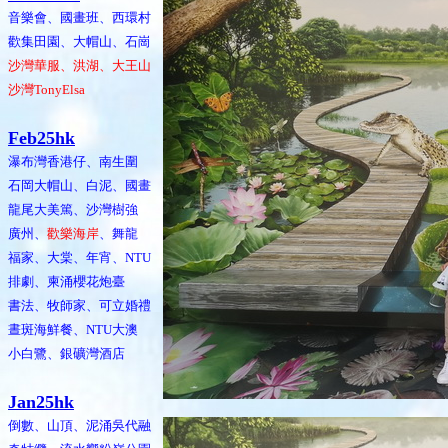
音樂會、國畫班、西環村
歡集田園、大帽山、石崗
沙灣華服、洪湖、大王山
沙灣TonyElsa
Feb25hk
瀑布灣香港仔、南生圍
石岡大帽山、白泥、國畫
龍尾大美篤、沙灣樹強
廣州、
歡樂海岸
、舞龍
福家、大棠、年宵、NTU
排劇、柬涌櫻花炮臺
書法、牧師家、可立婚禮
晝斑海鮮餐、NTU大澳
小白鷺、銀礦灣酒店
Jan25hk
倒數、山頂、泥涌吳代融