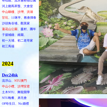
奇牯纜、流水響粉嶺公園
河上鄉馬草壟、大會堂
中山睇樓、沙灣、洪湖
甘坑
、11咪半、教會揮春
沙頭角谷埔、觀英家
蓮花山公園
、廈村、團年
子揚補鐘、維園、
初一大埔、初二老哥家
初三馬場
202
4
Dec24hk
流浮山、
NTU澳門
中山小欖、沙灣安君
土木NTU、舞龍開學
NTU晚餐、弟兄會
OP玲生日、Nic婚禮