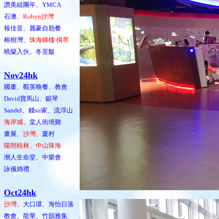
讚美組團年、YMCA
石澳、
Robyn沙灣
報佳音、麗豪自肋餐
榕樹灣、
珠海睇樓 橫琴
曉籣入伙、冬至飯
Nov24hk
國畫、觀英晚餐、教會
David寶馬山、鋸琴
Sandel、錢sir家、流浮山
海岸城
、棠人街墝雞
畫展、
沙灣
、廈村
陽朔桂林、中山珠海
潮人生命堂、中樂會
詠儀婚禮
Oct24hk
沙灣
、大口環、海怡日落
教會、龍華、竹韻雅集