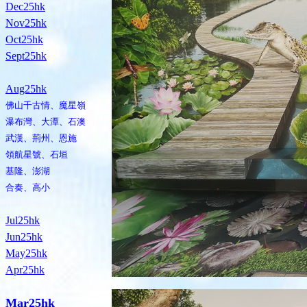
Dec25hk
Nov25hk
Oct25hk
Sept25hk
Aug25hk
佛山千古情、魔星嶺
瀑布灣、大潭、石澳
武漢、荊州、恩施
領航星號、石垣
基隆、澎湖
合奏、高小
Jul25hk
Jun25hk
May25hk
Apr25hk
Mar25hk