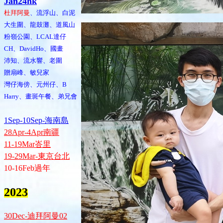
Jan24hk
杜拜阿曼
、流浮山、白泥
大生圍、龍鼓灘、道風山
粉嶺公園、LCAL達仔
CH、DavidHo、國畫
沛知、流水響、老圍
贈扇峰、敏兒家
灣仔海傍、元州仔、B
Harry、畫斑午餐、弟兄會
1Sep-10Sep-海南島
28Apr-4Apr南疆
11-19Mar峇里
19-29Mar-東京台北
10-16Feb過年
2023
30Dec-迪拜阿曼02