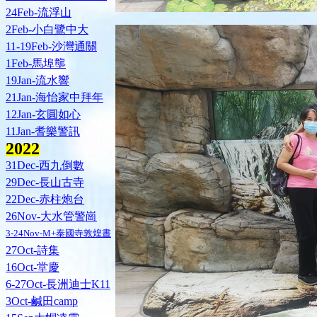
24Feb-流浮山
2Feb-小白鷺中大
11-19Feb-沙灣通關
1Feb-馬埠壟
19Jan-流水響
21Jan-海怡家中拜年
12Jan-玄圓如心
11Jan-耆樂警訊
202
2
31Dec-西九倒數
29Dec-長山古寺
22Dec-赤柱炮台
26Nov-大水管警崗
3-24Nov-M+泰國寺敦煌晝
27Oct-詩集
16Oct-堂慶
6-27Oct-長洲迪士K11
3Oct-鹹田camp