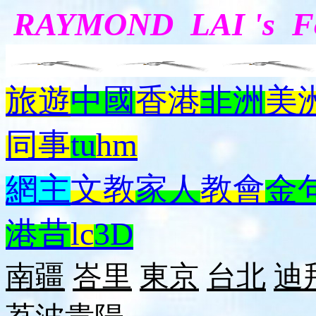
RAYMOND LAI 's 
旅遊
中國
香港
非洲
美
同事
tu
hm
網主
文教
家人
教會
金
港昔
lc
3D
南疆
峇里
東京
台北
迪