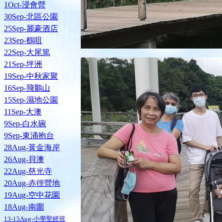
1Oct-浸會營
30Sep-北區公園
25Sep-麗豪酒店
23Sep-鶴咀
22Sep-大尾篤
21Sep-坪洲
19Sep-中秋家聚
16Sep-飛鵝山
15Sep-濕地公園
11Sep-大澳
9Sep-白水碗
9Sep-東涌抱台
28Aug-黃金海岸
26Aug-貝澳
22Aug-慈光寺
20Aug-赤徑營地
19Aug-空中花園
18Aug-南圍
13-15Aug-小學聖經班