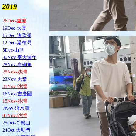
2019
26Dec-重慶
19Dec-大棠
15Dec-迪欣湖
12Dec-瀑布灣
5Dec-山頂
30Nov-臺大週年
28Nov-舂磡角
28Nov-沙灣
23Nov-大棠
21Nov-沙灣
16Nov-吉慶圍
15Nov-沙灣
7Nov-淺水灣
05Nov-沙灣
25Oct-丫髻山
24Oct-大坳門