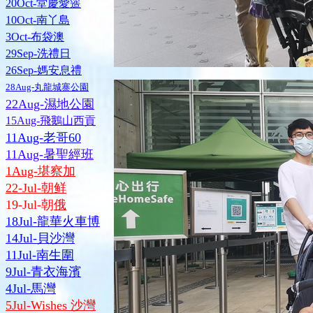
20Oct-堂慶愛簉
10Oct-南丫島
3Oct-布袋澳
29Sep-洗禮日
26Sep-媽安息禮
28Aug-丸龍城寨公園
22Aug-濕地公園
15Aug-飛鵝山西貢
11Aug-老哥60
11Aug-暑聖經班
1Aug-堪察加
22-Jul-朝鲜
19-Jul-朝
俄
18Jul-龍華火車博
14Jul-貝沙灣
11Jul-南生圍
9Jul-青衣海濱
4Jul-馬灣
5Jul-Wishes 沙灣