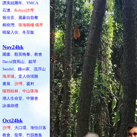
讚美組團年、YMCA
石澳、
Robyn沙灣
報佳音、麗豪自肋餐
榕樹灣、
珠海睇樓 橫琴
曉籣入伙、冬至飯
Nov24hk
國畫、觀英晚餐、教會
David寶馬山、鋸琴
Sandel、錢sir家、流浮山
海岸城
、棠人街墝雞
畫展、
沙灣
、廈村
陽朔桂林、中山珠海
潮人生命堂、中樂會
詠儀婚禮
Oct24hk
沙灣
、大口環、海怡日落
教會、龍華、竹韻雅集