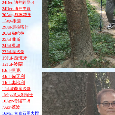
24Dec-迪拜阿曼01
24Dec-迪拜主頁
30Aug-礁溪花蓮
1Aug-米蘭
29Jul-馬拉喀什
26Jul-撒哈拉
25Jul-非斯
24Jul-藍城
23Jul-摩洛哥
19Jul-西班牙
12Jul-波蘭
8Jul-捷克
4Jul-匈牙利
1Jul-奧地利
1Jul-波蘭摩洛哥
1May-意大利瑞士
10Apr-貴陽平埧
7Apr-荔波
16Mar-富泰石岡大帽