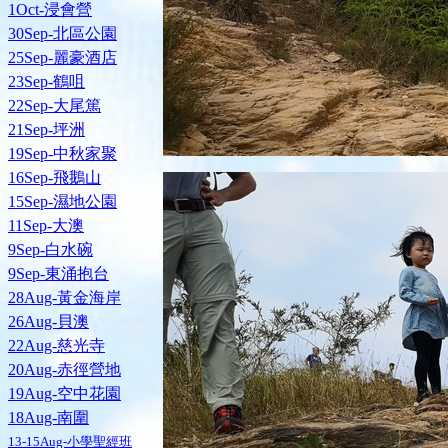
1Oct-浸會營
30Sep-北區公園
25Sep-麗豪酒店
23Sep-鶴咀
22Sep-大尾篤
21Sep-坪洲
19Sep-中秋家聚
16Sep-飛鵝山
15Sep-濕地公園
11Sep-大澳
9Sep-白水碗
9Sep-東涌抱台
28Aug-黃金海岸
26Aug-貝澳
22Aug-慈光寺
20Aug-赤徑營地
19Aug-空中花園
18Aug-南圍
13-15Aug-小學聖經班