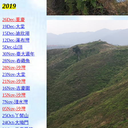
2019
26Dec-重慶
19Dec-大棠
15Dec-迪欣湖
12Dec-瀑布灣
5Dec-山頂
30Nov-臺大週年
28Nov-舂磡角
28Nov-沙灣
23Nov-大棠
21Nov-沙灣
16Nov-吉慶圍
15Nov-沙灣
7Nov-淺水灣
05Nov-沙灣
25Oct-丫髻山
24Oct-大坳門