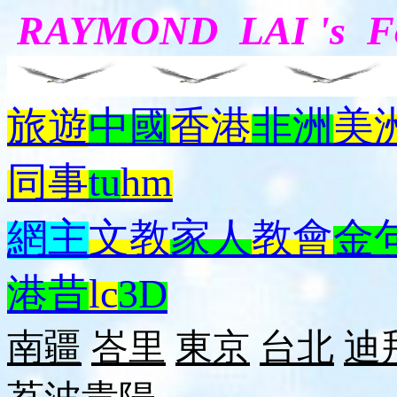
RAYMOND LAI 's 
旅遊
中國
香港
非洲
美
同事
tu
hm
網主
文教
家人
教會
金
港昔
lc
3D
南疆
峇里
東京
台北
迪