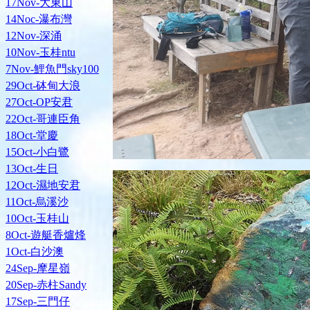
17Nov-大東山
14Noc-瀑布灣
12Nov-深涌
10Nov-玉桂ntu
7Nov-鯉魚門sky100
29Oct-砵甸大浪
27Oct-OP安君
22Oct-哥連臣角
18Oct-堂慶
15Oct-小白鷺
13Oct-生日
12Oct-濕地安君
11Oct-烏溪沙
10Oct-玉桂山
8Oct-遊艇香爐烽
1Oct-白沙澳
24Sep-摩星嶺
20Sep-赤柱Sandy
17Sep-三門仔