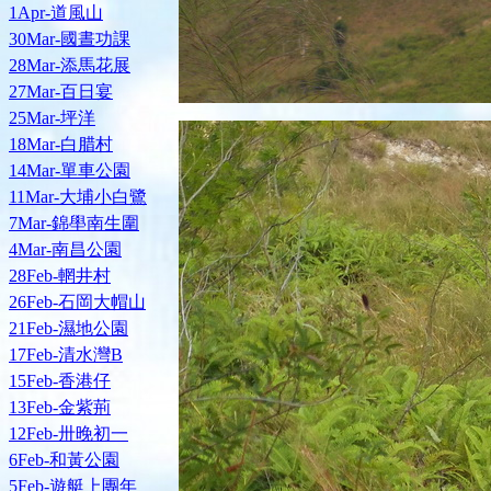
1Apr-道風山
30Mar-國晝功課
28Mar-添馬花展
27Mar-百日宴
25Mar-坪洋
18Mar-白腊村
14Mar-單車公園
11Mar-大埔小白鷺
7Mar-錦壆南生圍
4Mar-南昌公園
28Feb-輞井村
26Feb-石岡大帽山
21Feb-濕地公園
17Feb-清水灣B
15Feb-香港仔
13Feb-金紫荊
12Feb-卅晚初一
6Feb-和黃公園
5Feb-遊艇上團年