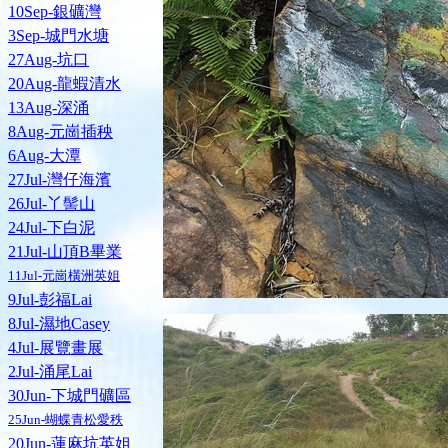
10Sep-銀礦灣
3Sep-城門水塘
27Aug-坑口
20Aug-龍蝦清水
13Aug-深涌
8Aug-元崗插秧
6Aug-大潭
27Jul-灣仔海濱
26Jul-丫髻山
24Jul-下白泥
21Jul-山頂B畢業
11Jul-元崗橫洲英姐
9Jul-彭福Lai
8Jul-濕地Casey
4Jul-展覽畫展
2Jul-涌尾Lai
30Jun-下城門礦區
25Jun-蝴蝶青松愛秩
20Jun-蓮麻坑英姐