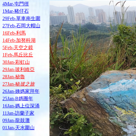
4Mar-屯門徑
1Mar-豬仔石
29Feb-單車南生圍
27Feb-石岡大帽山
16Feb-利馬
14Feb-加努科湖
5Feb-天空之鏡
1Feb-馬丘比丘
30Jan-彩虹山
29Jan-玻利維亞
28Jan-秘魯
27Jan-秘
玻之旅
26Jan-姨媽家拜年
25Jan-B媽團年
16Jan-媽上位深涌
11Jan-訪蘭子家
09Jan-龍鼓灘
01Jan-天水圍山