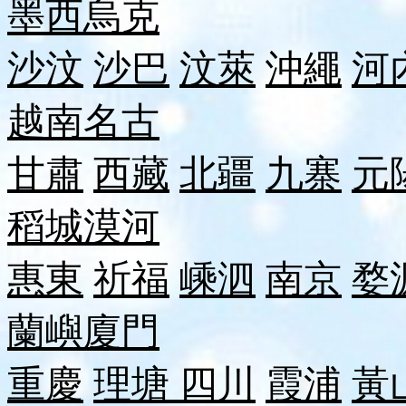
墨西
烏克
沙汶
沙巴
汶萊
沖繩
河
越南
名古
甘肅
西藏
北疆
九寨
元
稻城
漠河
惠東
祈福
嵊泗
南京
婺
蘭嶼
廈門
重慶
理塘
四川
霞浦
黃