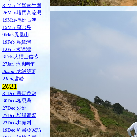
31Mar-丫髻南生圍
26Mar-塔門高流灣
19Mar-鴨洲古澳
15Mar-蒲台島
9Mar-鳳凰山
19Feb-籮箕灣
12Feb-模達灣
3Feb-大帽山信芯
27Jan-藍地團年
20Jan-木湖雙英
2Jan-遊輪
2021
31Dec-畫展倒數
30Dec-相思灣
27Dec-沙洲
25Dec-聖誕家聚
23Dec-井頭村
19Dec-約書亞家訪