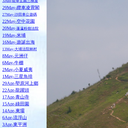
3Jun
-龍華玄圓三棟屋
29May-纜車凌霄閣
27May-沙田車公遊碼
22May-空中花園
20May
-蓬瀛粉嶺法院
19May-米埔
16May-遊誕出海
13May-大埔法院林村
8May-元洲仔
6May-牛棚
2May-小夏威夷
1May-三星魚排
29Apr-塱原河上鄉
22Apr-龍躍頭
17Apr-青山寺
15Apr-綠田園
14Apr-柬壩
6Apr-流浮山
3Apr-東平洲