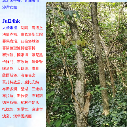
馮老師午餐、黃埔表演
沙灣女姐
Jul24hk
大飛婚禮、
沈陽、海德堡
法蘭克福、盧森堡聖母院
罪馬廣場、紐倫堡城堡
罪騰僮聖誕博犯罪博
審判館、國家博、慕尼黑
卡爾門、市政廳、達豪營
啤酒館、天鵝堡、鷹巢
薩爾斯堡、海布倫宮
莫扎特故居、盧比安納
布斯多洞、壁湖、三連橋
布拉迪、斯拉發、布爾諾
德累斯頓、柏林牛奶店
抵抗館、無憂宮、豪達營
淚宮、漢堡愛樂廳