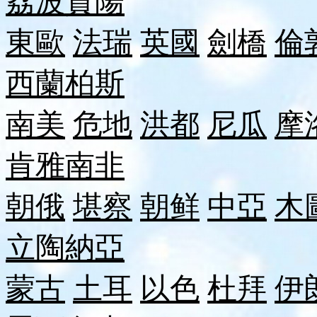
荔波
貴陽
東歐
法瑞
英國
劍橋
倫
西蘭
柏斯
南美
危地
洪都
尼瓜
摩
肯雅
南非
朝俄
堪察
朝鲜
中亞
木
立陶
納
亞
蒙古
土耳
以色
杜拜
伊