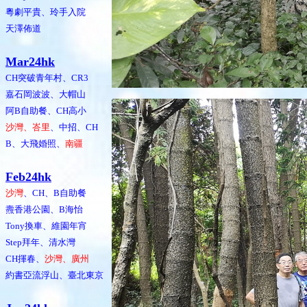
粵劇平貴、玲手入院
天澤佈道
Mar24hk
CH突破青年村、CR3
嘉石岡波波、大帽山
阿B自助餐、CH高小
沙灣、峇里
、中招、CH
B、大飛婚照、
南疆
Feb24hk
沙灣
、CH、B自助餐
燾香港公園、B海怡
Tony換車、維園年宵
Step拜年、清水灣
CH揮春、
沙灣、廣州
約書亞流浮山、臺北東京