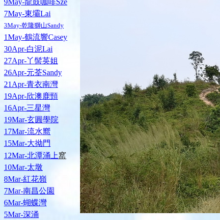
9May-龍鼓咖啡Sze
7May-東壩Lai
3May-乾隆獅山Sandy
1May-鶴流響Casey
30Apr-白泥Lai
27Apr-丫髻英姐
26Apr-元荃Sandy
21Apr-青衣南灣
19Apr-欣澳鹿頸
16Apr-三星灣
19Mar-玄圓學院
17Mar-流水嚮
15Mar-大拗門
窰
12Mar-北潭涌上
10Mar-太墩
8Mar-紅花嶺
7Mar-南昌公園
6Mar-蝴蝶灣
5Mar-深涌