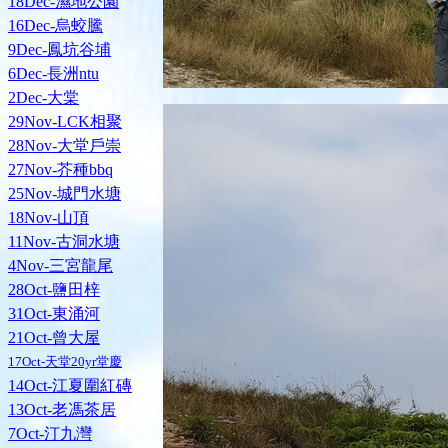
18Dec-濕地公園
16Dec-烏蛟騰
9Dec-鳳坑谷埔
6Dec-長洲ntu
2Dec-大棠
29Nov-LCK相聚
28Nov-大堂戶崇
27Nov-芥種bbq
25Nov-城門水塘
18Nov-山頂
11Nov-古洞水塘
4Nov-三宮龍尾
28Oct-鹽田梓
31Oct-東涌河
21Oct-曾大屋
17Oct-天堂20yr堂慶
14Oct-江夏圍紅磚
13Oct-老馮茶居
7Oct-汀九灣