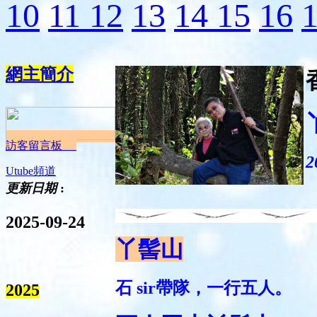
10
11
12
13
14
15
16
網主簡介
訪客留言板
2
Utube頻道
更新日期
:
2025-09-24
丫髻山
石 sir帶隊，一行五人。
2025