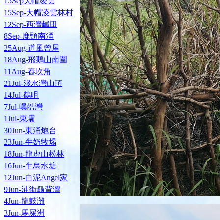
15Sep大帽凌雲
15Sep-大帽凌雲林村
12Sep-西灣鹹田
8Sep-鹿頸南涌
25Aug-道風曾屋
18Aug-飛鵝山南圍
11Aug-舂坎角
21Jul-淺水灣山頂
14Jul-鶴咀
7Jul-曝皓灣
1Jul-東壩
30Jun-東涌炮台
23Jun-牛奶牧埸
18Jun-龍虎山松林
16Jun-牛烏水塘
12Jun-白泥Angel家
9Jun-油街龜背灣
4Jun-龍鼓灘
3Jun-馬屎洲