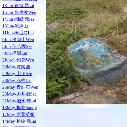
18Jun-銀線灣Lai
16Jun-水泉澳Wen
14Jun-蝴蝶灣Sze
13Jun-流浮山
11Jun-橋咀島Lai
9Jun-渣甸山Wen
5Jun-信芯園Sze
4Jun-坪洲Lai
2Jun-沙田嶺Wen
30May-豐樂圍
29May-山頂Sze
28May-赤柱Lai
26May-青蛙石Wen
23May-大井圉Sze
21May-淺水灣Lai
18May-梅窩Sandy
17May-河背英姐
14May-榕樹灣Lai