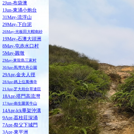
2Jun-布袋澳
1Jun-東涌小炮台
31May-流浮山
29May-下白泥
26May-光板田大帽南紗
19May-石澳大頭洲
8May-屯赤水口村
5May-圓墩
2May-東龍島三家村
30Apr-馬灣方舟公園
29Apr-金夫人徑
28Apr-媽上位萬佛寺
21Apr-芝大殆台哥連臣
18Apr-塔門高流灣
17Apr-南生圍黃牛山
14Apr-lck畢架沖溝
9Apr-荔枝莊深涌
7Apr-祭父下城門
3Apr-東平洲