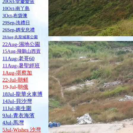
20Oct-堂慶愛簉
10Oct-南丫島
3Oct-布袋澳
29Sep-洗禮日
26Sep-媽安息禮
28Aug-丸龍城寨公園
22Aug-濕地公園
15Aug-飛鵝山西貢
11Aug-老哥60
11Aug-暑聖經班
1Aug-堪察加
22-Jul-朝鲜
19-Jul-朝
俄
18Jul-龍華火車博
14Jul-貝沙灣
11Jul-南生圍
9Jul-青衣海濱
4Jul-馬灣
5Jul-Wishes 沙灣