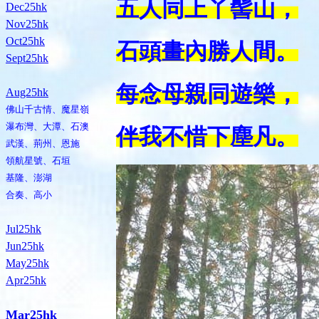
五人同上丫髻山，
Dec25hk
Nov25hk
Oct25hk
石頭畫內勝人間。
Sept25hk
每念母親同遊樂，
Aug25hk
佛山千古情、魔星嶺
瀑布灣、大潭、石澳
伴我不惜下塵凡。
武漢、荊州、恩施
領航星號、石垣
基隆、澎湖
合奏、高小
Jul25hk
Jun25hk
May25hk
Apr25hk
Mar25hk