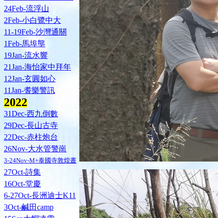
24Feb-流浮山
2Feb-小白鷺中大
11-19Feb-沙灣通關
1Feb-馬埠壟
19Jan-流水響
21Jan-海怡家中拜年
12Jan-玄圓如心
11Jan-耆樂警訊
202
2
31Dec-西九倒數
29Dec-長山古寺
22Dec-赤柱炮台
26Nov-大水管警崗
3-24Nov-M+泰國寺敦煌晝
27Oct-詩集
16Oct-堂慶
6-27Oct-長洲迪士K11
3Oct-鹹田camp