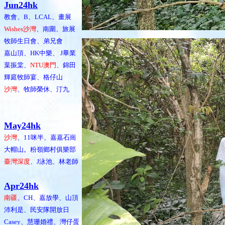
Jun24hk
教會、B、LCAL、畫展
Wishes沙灣
、南圍、旅展
牧師生日會、弟兄會
嘉山頂、HK中樂、 J畢業
葉振棠、
NTU澳門
、錦田
輝庭牧師宴、格仔山
沙灣
、牧師榮休、汀九
May24hk
沙灣
、11咪半、嘉嘉石崗
大帽山。粉嶺鄉村俱樂部
臺灣深度
、J泳池、林老師
Apr24hk
南疆
、CH、嘉放學、山頂
沛利是、民安隊開放日
Casey、慧珊婚禮、灣仔蛋