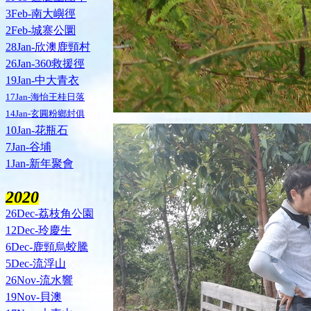
3Feb-南大嶼徑
2Feb-城寨公圜
28Jan-欣澳鹿頸村
26Jan-360救援徑
19Jan-中大青衣
17Jan-海怡王桂日落
14Jan-玄圓粉鄉封俱
10Jan-花瓶石
7Jan-谷埔
1Jan-新年聚會
2020
26Dec-荔枝角公園
12Dec-玲慶生
6Dec-鹿頸烏蛟騰
5Dec-流浮山
26Nov-流水響
19Nov-貝澳