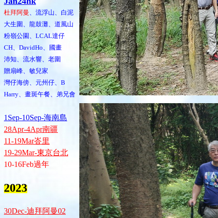
Jan24hk
杜拜阿曼
、流浮山、白泥
大生圍、龍鼓灘、道風山
粉嶺公園、LCAL達仔
CH、DavidHo、國畫
沛知、流水響、老圍
贈扇峰、敏兒家
灣仔海傍、元州仔、B
Harry、畫斑午餐、弟兄會
1Sep-10Sep-海南島
28Apr-4Apr南疆
11-19Mar峇里
19-29Mar-東京台北
10-16Feb過年
2023
30Dec-迪拜阿曼02