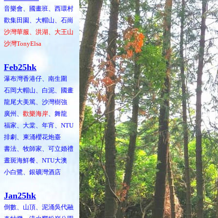
音樂會、國畫班、西環村
歡集田園、大帽山、石崗
沙灣華服、洪湖、大王山
沙灣TonyElsa
Feb25hk
瀑布灣香港仔、南生圍
石岡大帽山、白泥、國畫
龍尾大美篤、沙灣樹強
廣州、
歡樂海岸
、舞龍
福家、大棠、年宵、NTU
排劇、柬涌櫻花炮臺
書法、牧師家、可立婚禮
晝斑海鮮餐、NTU大澳
小白鷺、銀礦灣酒店
Jan25hk
倒數、山頂、泥涌吳代融