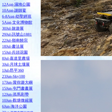
12Aug-濕地公園
10Aug-謝師宴
6-8Aug-幼聖經班
5Aug-文化博物館
30Jul-旅遊展
29Jul-訊號山1881
22Jul-嶺南饒宗
18Jul-書法展
15Jul-兵頭花園
8Jul-嘉道里農場
3Jul-月球土壤展
1Jul-昂平360
23Jun-Sky100
17Jun-賞你遊大嶼
15Jun-屯門書晝展
12Jun-添馬彩帶
10Jun-觀塘微縮展
6Jun-海洋公園