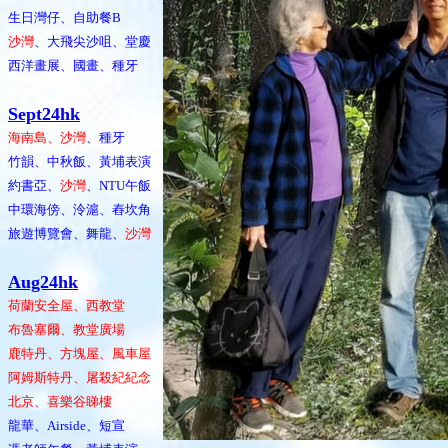
生日灣仔、自助餐B
沙灣
、大飛尖沙咀、堂慶
西洋畫展、國畫、種牙
Sept24hk
海南島、沙灣
、種牙
竹韻、中秋飯、黃埔表演
約書亞、
沙灣
、NTU午飯
中環海傍、泠滬、舂坎角
旅遊博覽會、舞龍、
沙灣
Aug24hk
荷蘭安全屋、西教堂
布魯塞爾、教堂廣場
鹿特丹、方塊屋、風車屋
阿姆斯特丹、屠殺紀紀念
北京、喜樂谷睇樓
龍華、Airside、短宣