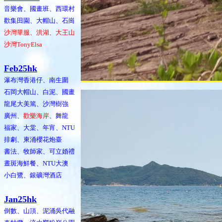
音樂會、國畫班、西環村
歡集田園、大帽山、石崗
沙灣華服、洪湖、大王山
沙灣TonyElsa
Feb25hk
瀑布灣香港仔、南生圍
石岡大帽山、白泥、國畫
龍尾大美篤、沙灣樹強
廣州、
歡樂海岸
、舞龍
福家、大棠、年宵、NTU
排劇、柬涌櫻花炮臺
書法、牧師家、可立婚禮
晝斑海鮮餐、NTU大澳
小白鷺、銀礦灣酒店
Jan25hk
倒數、山頂、泥涌吳代融