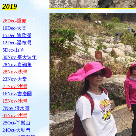
2019
26Dec-重慶
19Dec-大棠
15Dec-迪欣湖
12Dec-瀑布灣
5Dec-山頂
30Nov-臺大週年
28Nov-舂磡角
28Nov-沙灣
23Nov-大棠
21Nov-沙灣
16Nov-吉慶圍
15Nov-沙灣
7Nov-淺水灣
05Nov-沙灣
25Oct-丫髻山
24Oct-大坳門