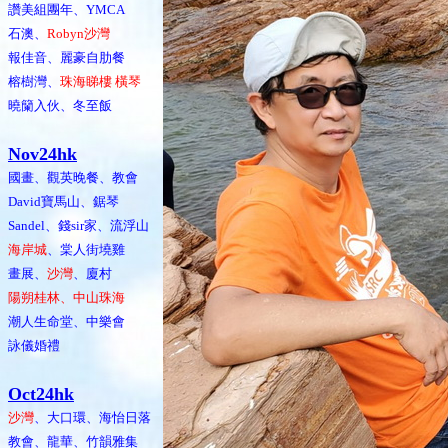
讚美組團年、YMCA
石澳、
Robyn沙灣
報佳音、麗豪自肋餐
榕樹灣、
珠海睇樓 橫琴
曉籣入伙、冬至飯
Nov24hk
國畫、觀英晚餐、教會
David寶馬山、鋸琴
Sandel、錢sir家、流浮山
海岸城
、棠人街墝雞
畫展、
沙灣
、廈村
陽朔桂林、中山珠海
潮人生命堂、中樂會
詠儀婚禮
Oct24hk
沙灣
、大口環、海怡日落
教會、龍華、竹韻雅集