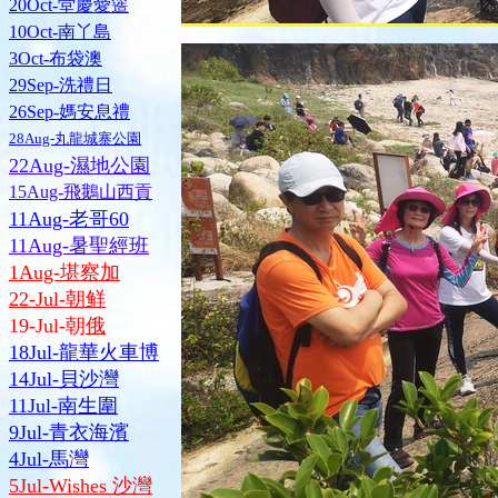
20Oct-堂慶愛簉
10Oct-南丫島
3Oct-布袋澳
29Sep-洗禮日
26Sep-媽安息禮
28Aug-丸龍城寨公園
22Aug-濕地公園
15Aug-飛鵝山西貢
11Aug-老哥60
11Aug-暑聖經班
1Aug-堪察加
22-Jul-朝鲜
19-Jul-朝
俄
18Jul-龍華火車博
14Jul-貝沙灣
11Jul-南生圍
9Jul-青衣海濱
4Jul-馬灣
5Jul-Wishes 沙灣