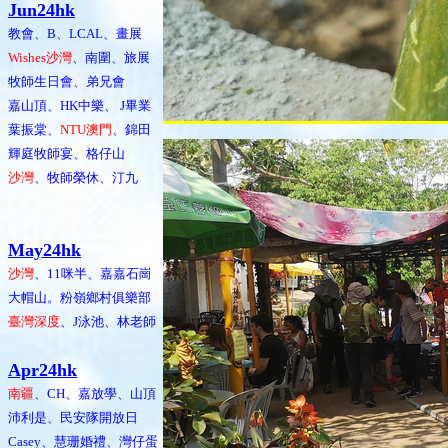
Jun24hk
教會、B、LCAL、畫展
Wishes沙灣
、南圍、旅展
牧師生日會、弟兄會
嘉山頂、HK中樂、 J畢業
葉振棠、
NTU澳門
、錦田
輝庭牧師宴、格仔山
沙灣
、牧師榮休、汀九
May24hk
沙灣
、11咪半、嘉嘉石崗
大帽山。粉嶺鄉村俱樂部
臺灣深度
、J泳池、林老師
Apr24hk
南疆
、CH、嘉放學、山頂
沛利是、民安隊開放日
Casey、慧珊婚禮、灣仔蛋