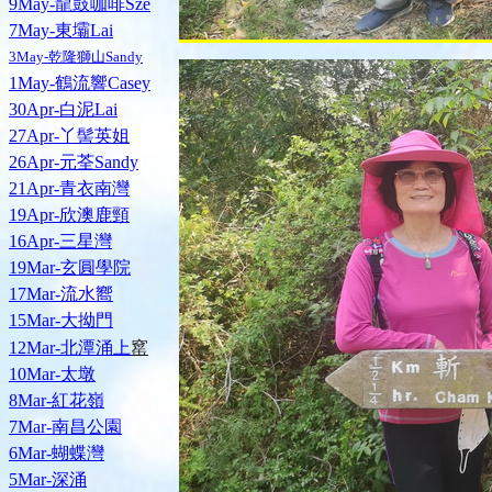
9May-龍鼓咖啡Sze
7May-東壩Lai
3May-乾隆獅山Sandy
1May-鶴流響Casey
30Apr-白泥Lai
27Apr-丫髻英姐
26Apr-元荃Sandy
21Apr-青衣南灣
19Apr-欣澳鹿頸
16Apr-三星灣
19Mar-玄圓學院
17Mar-流水嚮
15Mar-大拗門
窰
12Mar-北潭涌上
10Mar-太墩
8Mar-紅花嶺
7Mar-南昌公園
6Mar-蝴蝶灣
5Mar-深涌