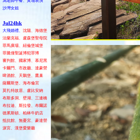
馮老師午餐、黃埔表演
沙灣女姐
Jul24hk
大飛婚禮、
沈陽、海德堡
法蘭克福、盧森堡聖母院
罪馬廣場、紐倫堡城堡
罪騰僮聖誕博犯罪博
審判館、國家博、慕尼黑
卡爾門、市政廳、達豪營
啤酒館、天鵝堡、鷹巢
薩爾斯堡、海布倫宮
莫扎特故居、盧比安納
布斯多洞、壁湖、三連橋
布拉迪、斯拉發、布爾諾
德累斯頓、柏林牛奶店
抵抗館、無憂宮、豪達營
淚宮、漢堡愛樂廳