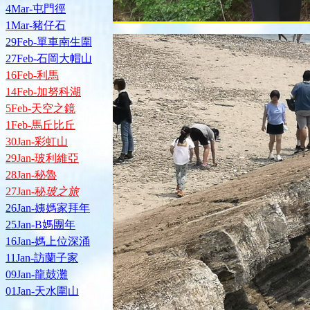
4Mar-屯門徑
1Mar-豬仔石
29Feb-單車南生圍
27Feb-石岡大帽山
16Feb-利馬
14Feb-加努科湖
5Feb-天空之鏡
1Feb-馬丘比丘
30Jan-彩虹山
29Jan-玻利維亞
28Jan-秘魯
27Jan-秘
玻之旅
26Jan-姨媽家拜年
25Jan-B媽團年
16Jan-媽上位深涌
11Jan-訪蘭子家
09Jan-龍鼓灘
01Jan-天水圍山