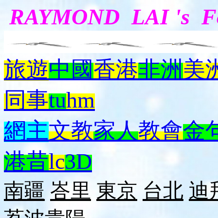
RAYMOND LAI 's 
旅遊
中國
香港
非洲
美
同事
tu
hm
網主
文教
家人
教會
金
港昔
lc
3D
南疆
峇里
東京
台北
迪