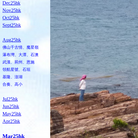
Dec25hk
Nov25hk
Oct25hk
Sept25hk
Aug25hk
佛山千古情、魔星嶺
瀑布灣、大潭、石澳
武漢、荊州、恩施
領航星號、石垣
基隆、澎湖
合奏、高小
Jul25hk
Jun25hk
May25hk
Apr25hk
Mar25hk