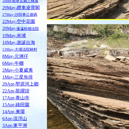
3Jun
-龍華玄圓三棟屋
29May-纜車凌霄閣
27May-沙田車公遊碼
22May-空中花園
20May
-蓬瀛粉嶺法院
19May-米埔
16May-遊誕出海
13May-大埔法院林村
8May-元洲仔
6May-牛棚
2May-小夏威夷
1May-三星魚排
29Apr-塱原河上鄉
22Apr-龍躍頭
17Apr-青山寺
15Apr-綠田園
14Apr-柬壩
6Apr-流浮山
3Apr-東平洲