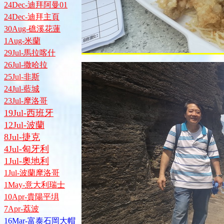
24Dec-迪拜阿曼01
24Dec-迪拜主頁
30Aug-礁溪花蓮
1Aug-米蘭
29Jul-馬拉喀什
26Jul-撒哈拉
25Jul-非斯
24Jul-藍城
23Jul-摩洛哥
19Jul-西班牙
12Jul-波蘭
8Jul-捷克
4Jul-匈牙利
1Jul-奧地利
1Jul-波蘭摩洛哥
1May-意大利瑞士
10Apr-貴陽平埧
7Apr-荔波
16Mar-富泰石岡大帽