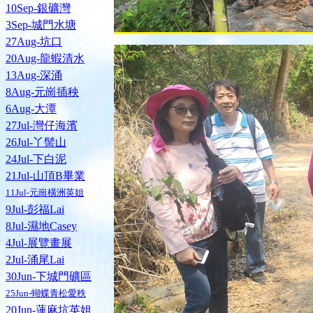
10Sep-銀礦灣
3Sep-城門水塘
27Aug-坑口
20Aug-龍蝦清水
13Aug-深涌
8Aug-元崗插秧
6Aug-大潭
27Jul-灣仔海濱
26Jul-丫髻山
24Jul-下白泥
21Jul-山頂B畢業
11Jul-元崗橫洲英姐
9Jul-彭福Lai
8Jul-濕地Casey
4Jul-展覽畫展
2Jul-涌尾Lai
30Jun-下城門礦區
25Jun-蝴蝶青松愛秩
20Jun-蓮麻坑英姐