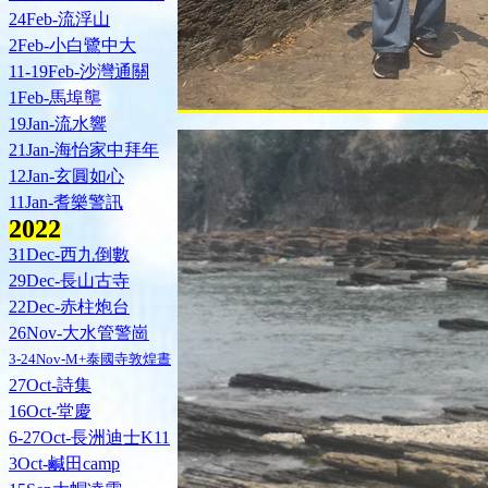
24Feb-流浮山
2Feb-小白鷺中大
11-19Feb-沙灣通關
1Feb-馬埠壟
19Jan-流水響
21Jan-海怡家中拜年
12Jan-玄圓如心
11Jan-耆樂警訊
202
2
31Dec-西九倒數
29Dec-長山古寺
22Dec-赤柱炮台
26Nov-大水管警崗
3-24Nov-M+泰國寺敦煌晝
27Oct-詩集
16Oct-堂慶
6-27Oct-長洲迪士K11
3Oct-鹹田camp