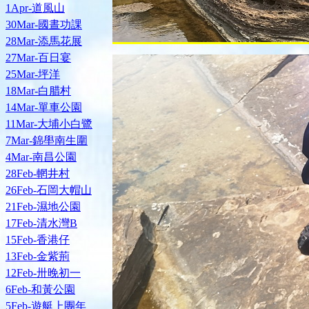
1Apr-道風山
30Mar-國晝功課
28Mar-添馬花展
27Mar-百日宴
25Mar-坪洋
18Mar-白腊村
14Mar-單車公園
11Mar-大埔小白鷺
7Mar-錦壆南生圍
4Mar-南昌公園
28Feb-輞井村
26Feb-石岡大帽山
21Feb-濕地公園
17Feb-清水灣B
15Feb-香港仔
13Feb-金紫荊
12Feb-卅晚初一
6Feb-和黃公園
5Feb-遊艇上團年