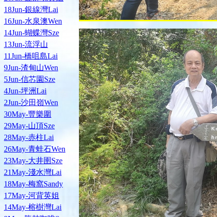
18Jun-銀線灣Lai
16Jun-水泉澳Wen
14Jun-蝴蝶灣Sze
13Jun-流浮山
11Jun-橋咀島Lai
9Jun-渣甸山Wen
5Jun-信芯園Sze
4Jun-坪洲Lai
2Jun-沙田嶺Wen
30May-豐樂圍
29May-山頂Sze
28May-赤柱Lai
26May-青蛙石Wen
23May-大井圉Sze
21May-淺水灣Lai
18May-梅窩Sandy
17May-河背英姐
14May-榕樹灣Lai