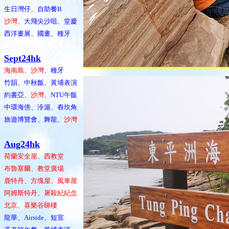
生日灣仔、自助餐B
沙灣
、大飛尖沙咀、堂慶
西洋畫展、國畫、種牙
Sept24hk
海南島、沙灣
、種牙
竹韻、中秋飯、黃埔表演
約書亞、
沙灣
、NTU午飯
中環海傍、泠滬、舂坎角
旅遊博覽會、舞龍、
沙灣
Aug24hk
荷蘭安全屋、西教堂
布魯塞爾、教堂廣場
鹿特丹、方塊屋、風車屋
阿姆斯特丹、屠殺紀紀念
北京、喜樂谷睇樓
龍華、Airside、短宣