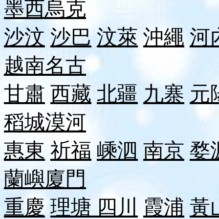
墨西
烏克
沙汶
沙巴
汶萊
沖繩
河
越南
名古
甘肅
西藏
北疆
九寨
元
稻城
漠河
惠東
祈福
嵊泗
南京
婺
蘭嶼
廈門
重慶
理塘
四川
霞浦
黃