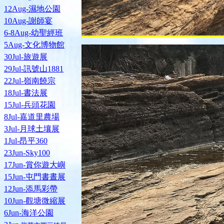
12Aug-濕地公園
10Aug-謝師宴
6-8Aug-幼聖經班
5Aug-文化博物館
30Jul-旅遊展
29Jul-訊號山1881
22Jul-嶺南饒宗
18Jul-書法展
15Jul-兵頭花園
8Jul-嘉道里農場
3Jul-月球土壤展
1Jul-昂平360
23Jun-Sky100
17Jun-賞你遊大嶼
15Jun-屯門書晝展
12Jun-添馬彩帶
10Jun-觀塘微縮展
6Jun-海洋公園