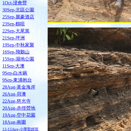
1Oct-浸會營
30Sep-北區公園
25Sep-麗豪酒店
23Sep-鶴咀
22Sep-大尾篤
21Sep-坪洲
19Sep-中秋家聚
16Sep-飛鵝山
15Sep-濕地公園
11Sep-大澳
9Sep-白水碗
9Sep-東涌抱台
28Aug-黃金海岸
26Aug-貝澳
22Aug-慈光寺
20Aug-赤徑營地
19Aug-空中花園
18Aug-南圍
13-15Aug-小學聖經班