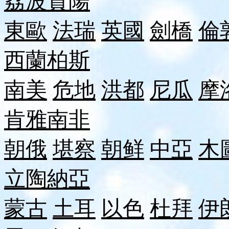
荔波
貴陽
東歐
法瑞
英國
劍橋
倫
西蘭
柏斯
南美
危地
洪都
尼瓜
摩
肯雅
南非
朝俄
堪察
朝鲜
中亞
木
立陶
納
亞
蒙古
土耳
以色
杜拜
伊