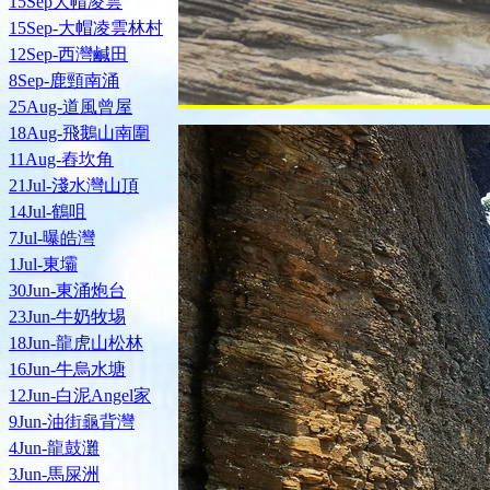
15Sep大帽凌雲
15Sep-大帽凌雲林村
12Sep-西灣鹹田
8Sep-鹿頸南涌
25Aug-道風曾屋
18Aug-飛鵝山南圍
11Aug-舂坎角
21Jul-淺水灣山頂
14Jul-鶴咀
7Jul-曝皓灣
1Jul-東壩
30Jun-東涌炮台
23Jun-牛奶牧埸
18Jun-龍虎山松林
16Jun-牛烏水塘
12Jun-白泥Angel家
9Jun-油街龜背灣
4Jun-龍鼓灘
3Jun-馬屎洲