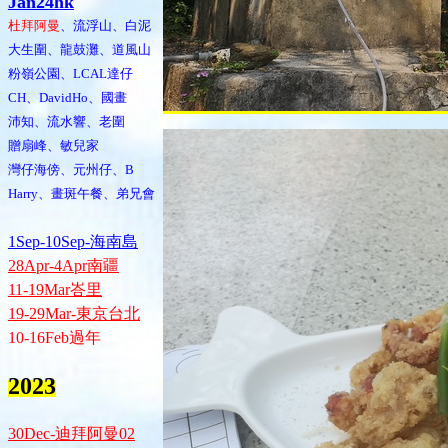
Jan24hk
杜拜阿曼
、流浮山、白泥
大生圍、龍鼓灘、道風山
粉嶺公園、LCAL達仔
CH、DavidHo、國畫
沛知、流水響、老圍
贈扇峰、敏兒家
灣仔海傍、元州仔、B
Harry、畫斑午餐、弟兄會
1Sep-10Sep-海南島
28Apr-4Apr南疆
11-19Mar峇里
19-29Mar-東京台北
10-16Feb過年
2023
30Dec-迪拜阿曼02