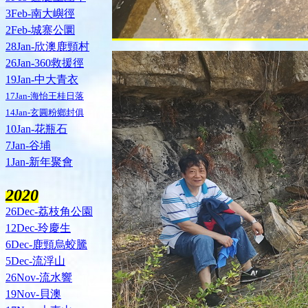
3Feb-南大嶼徑
2Feb-城寨公圜
28Jan-欣澳鹿頸村
26Jan-360救援徑
19Jan-中大青衣
17Jan-海怡王桂日落
14Jan-玄圓粉鄉封俱
10Jan-花瓶石
7Jan-谷埔
1Jan-新年聚會
2020
26Dec-荔枝角公園
12Dec-玲慶生
6Dec-鹿頸烏蛟騰
5Dec-流浮山
26Nov-流水響
19Nov-貝澳