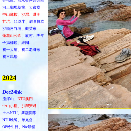
奇牯纜、流水響粉嶺公園
河上鄉馬草壟、大會堂
中山睇樓、沙灣、洪湖
甘坑
、11咪半、教會揮春
沙頭角谷埔、觀英家
蓮花山公園
、廈村、團年
子揚補鐘、維園、
初一大埔、初二老哥家
初三馬場
202
4
Dec24hk
流浮山、
NTU澳門
中山小欖、沙灣安君
土木NTU、舞龍開學
NTU晚餐、弟兄會
OP玲生日、Nic婚禮