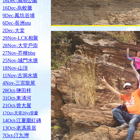
18Dec-濕地公園
16Dec-烏蛟騰
9Dec-鳳坑谷埔
6Dec-長洲ntu
2Dec-大棠
29Nov-LCK相聚
28Nov-大堂戶崇
27Nov-芥種bbq
25Nov-城門水塘
18Nov-山頂
11Nov-古洞水塘
4Nov-三宮龍尾
28Oct-鹽田梓
31Oct-東涌河
21Oct-曾大屋
17Oct-天堂20yr堂慶
14Oct-江夏圍紅磚
13Oct-老馮茶居
7Oct-汀九灣