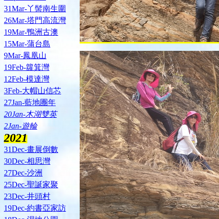
31Mar-丫髻南生圍
26Mar-塔門高流灣
19Mar-鴨洲古澳
15Mar-蒲台島
9Mar-鳳凰山
19Feb-籮箕灣
12Feb-模達灣
3Feb-大帽山信芯
27Jan-藍地團年
20Jan-木湖雙英
2Jan-遊輪
2021
31Dec-畫展倒數
30Dec-相思灣
27Dec-沙洲
25Dec-聖誕家聚
23Dec-井頭村
19Dec-約書亞家訪