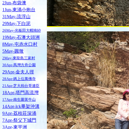
2Jun-布袋澳
1Jun-東涌小炮台
31May-流浮山
29May-下白泥
26May-光板田大帽南紗
19May-石澳大頭洲
8May-屯赤水口村
5May-圓墩
2May-東龍島三家村
30Apr-馬灣方舟公園
29Apr-金夫人徑
28Apr-媽上位萬佛寺
21Apr-芝大殆台哥連臣
18Apr-塔門高流灣
17Apr-南生圍黃牛山
14Apr-lck畢架沖溝
9Apr-荔枝莊深涌
7Apr-祭父下城門
3Apr-東平洲