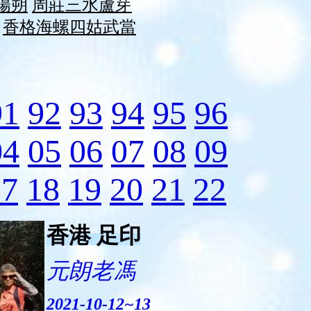
陽朔
周莊
三水
蘆芽
香格
海螺
四姑
武當
91
92
93
94
95
96
04
05
06
07
08
09
17
18
19
20
21
22
香港 足印
元朗老馮
2021-10-12~13