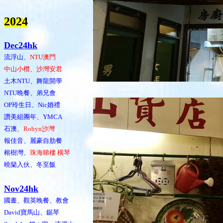
202
4
Dec24hk
流浮山、
NTU澳門
中山小欖、沙灣安君
土木NTU、舞龍開學
NTU晚餐、弟兄會
OP玲生日、Nic婚禮
讚美組團年、YMCA
石澳、
Robyn沙灣
報佳音、麗豪自肋餐
榕樹灣、
珠海睇樓 橫琴
曉籣入伙、冬至飯
Nov24hk
國畫、觀英晚餐、教會
David寶馬山、鋸琴