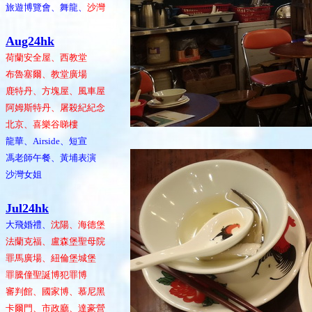
旅遊博覽會、舞龍、
沙灣
Aug24hk
荷蘭安全屋、西教堂
布魯塞爾、教堂廣場
鹿特丹、方塊屋、風車屋
阿姆斯特丹、屠殺紀紀念
北京、喜樂谷睇樓
龍華、Airside、短宣
馮老師午餐、黃埔表演
沙灣女姐
Jul24hk
大飛婚禮、
沈陽、海德堡
法蘭克福、盧森堡聖母院
罪馬廣場、紐倫堡城堡
罪騰僮聖誕博犯罪博
審判館、國家博、慕尼黑
卡爾門、市政廳、達豪營