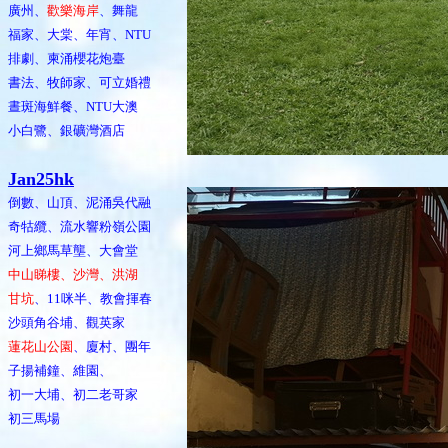
廣州、
歡樂海岸
、舞龍
福家、大棠、年宵、NTU
排劇、柬涌櫻花炮臺
書法、牧師家、可立婚禮
晝斑海鮮餐、NTU大澳
小白鷺、銀礦灣酒店
Jan25hk
倒數、山頂、泥涌吳代融
奇牯纜、流水響粉嶺公園
河上鄉馬草壟、大會堂
中山睇樓、沙灣、洪湖
甘坑
、11咪半、教會揮春
沙頭角谷埔、觀英家
蓮花山公園
、廈村、團年
子揚補鐘、維園、
初一大埔、初二老哥家
初三馬場