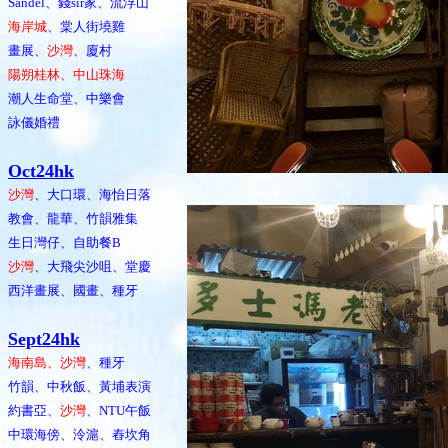
Sandel、錢sir家、流浮山
海岸城
、棠人街墝雞
畫展、
沙灣
、廈村
陽朔桂林、中山珠海
潮人生命堂、中樂會
詠儀婚禮
Oct24hk
沙灣
、大口環、海怡日落
教會、龍華、竹韻雅集
生日灣仔、自助餐B
沙灣
、大飛尖沙咀、堂慶
西洋畫展、國畫、種牙
Sept24hk
海南島、沙灣
、種牙
竹韻、中秋飯、黃埔表演
約書亞、
沙灣
、NTU午飯
中環海傍、泠滬、舂坎角