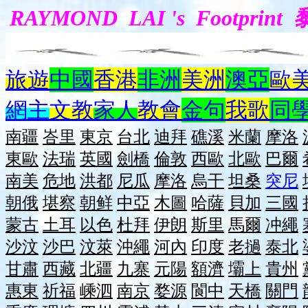
RAYMOND LAI 's Footpri
旅遊
中國
香港
非洲
美洲
澳亞
歐
網主
文教
家人
教會
金句
我歌
同
南疆
峇里
東京
台北
迪拜
礁溪
米蘭
摩洛
東歐
法瑞
英國
劍橋
倫敦
西歐
北歐
巴爾
南美
危地
洪都
尼瓜
摩洛
烏干
坦桑
突尼
朝俄
堪察
朝鲜
中亞
木圖
哈薩
貝加
三國
蒙古
土耳
以色
杜拜
伊朗
斯里
馬爾
冲繩
沙汶
沙巴
汶萊
沖繩
河內
印度
老撾
泰北
甘肅
西藏
北疆
九寨
元陽
額濟
壩上
貴州
惠東
祈福
嵊泗
南京
婺源
閬中
天橋
關門