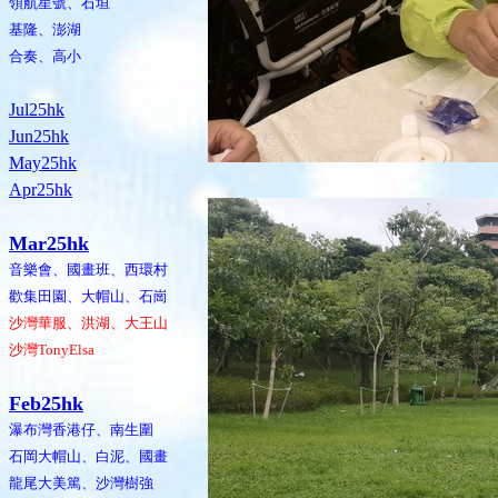
領航星號、石垣
基隆、澎湖
合奏、高小
Jul25hk
Jun25hk
May25hk
Apr25hk
Mar25hk
音樂會、國畫班、西環村
歡集田園、大帽山、石崗
沙灣華服、洪湖、大王山
沙灣TonyElsa
Feb25hk
瀑布灣香港仔、南生圍
石岡大帽山、白泥、國畫
龍尾大美篤、沙灣樹強