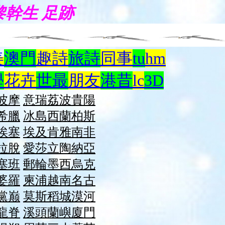
nt 黎幹生 足跡
美
澳門
趣詩
旅詩
同事
tu
hm
學
花卉
世最
朋友
港昔
lc
3D
波摩
意瑞
荔波
貴陽
希臘
冰島
西蘭
柏斯
埃塞
埃及
肯雅
南非
拉脫
愛莎
立陶
納
亞
塞班
郵輪
墨西
烏克
婆羅
柬浦
越南
名古
黨巅
莫斯
稻城
漠河
龍脊
溪頭
蘭嶼
廈門