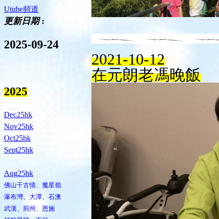
Utube頻道
更新日期
:
2025-09-24
2021-10-12
在元朗老馮晚飯
2025
Dec25hk
Nov25hk
Oct25hk
Sept25hk
Aug25hk
佛山千古情、魔星嶺
瀑布灣、大潭、石澳
武漢、荊州、恩施