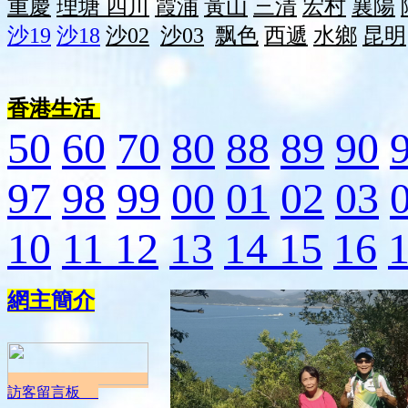
重慶
理塘
四川
霞浦
黃山
三清
宏村
襄陽
沙19
沙18
沙02
沙03
飘色
西遞
水鄉
昆明
香港生活
50
60
70
80
88
89
90
97
98
99
00
01
02
03
10
11
12
13
14
15
16
網主簡介
訪客留言板