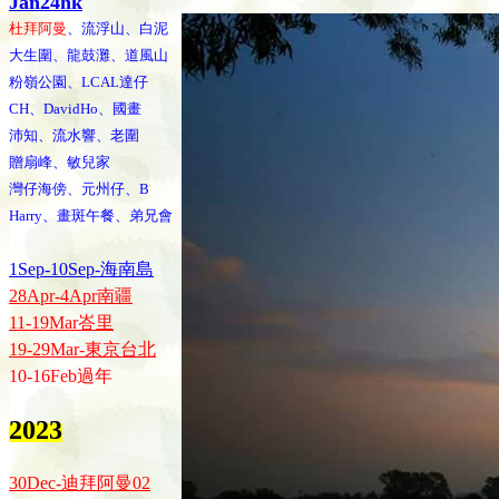
Jan24hk
杜拜阿曼
、流浮山、白泥
大生圍、龍鼓灘、道風山
粉嶺公園、LCAL達仔
CH、DavidHo、國畫
沛知、流水響、老圍
贈扇峰、敏兒家
灣仔海傍、元州仔、B
Harry、畫斑午餐、弟兄會
1Sep-10Sep-海南島
28Apr-4Apr南疆
11-19Mar峇里
19-29Mar-東京台北
10-16Feb過年
2023
30Dec-迪拜阿曼02