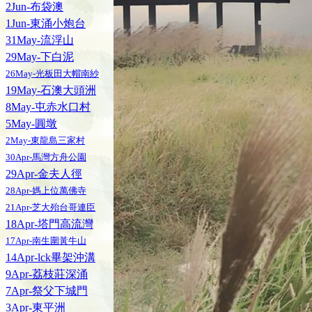
2Jun-布袋澳
1Jun-東涌小炮台
31May-流浮山
29May-下白泥
26May-光板田大帽南紗
19May-石澳大頭洲
8May-屯赤水口村
5May-圓墩
2May-東龍島三家村
30Apr-馬灣方舟公園
29Apr-金夫人徑
28Apr-媽上位萬佛寺
21Apr-芝大殆台哥連臣
18Apr-塔門高流灣
17Apr-南生圍黃牛山
14Apr-lck畢架沖溝
9Apr-荔枝莊深涌
7Apr-祭父下城門
3Apr-東平洲