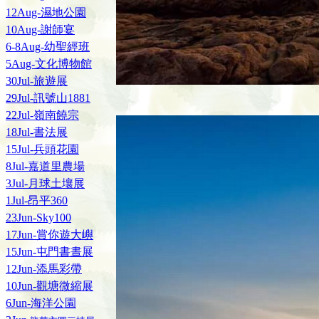
12Aug-濕地公園
10Aug-謝師宴
6-8Aug-幼聖經班
5Aug-文化博物館
30Jul-旅遊展
29Jul-訊號山1881
22Jul-嶺南饒宗
18Jul-書法展
15Jul-兵頭花園
8Jul-嘉道里農場
3Jul-月球土壤展
1Jul-昂平360
23Jun-Sky100
17Jun-賞你遊大嶼
15Jun-屯門書晝展
12Jun-添馬彩帶
10Jun-觀塘微縮展
6Jun-海洋公園