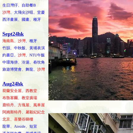
生日灣仔、自助餐B
沙灣
、大飛尖沙咀、堂慶
西洋畫展、國畫、種牙
Sept24hk
海南島、沙灣
、種牙
竹韻、中秋飯、黃埔表演
約書亞、
沙灣
、NTU午飯
中環海傍、泠滬、舂坎角
旅遊博覽會、舞龍、
沙灣
Aug24hk
荷蘭安全屋、西教堂
布魯塞爾、教堂廣場
鹿特丹、方塊屋、風車屋
阿姆斯特丹、屠殺紀紀念
北京、喜樂谷睇樓
龍華、Airside、短宣