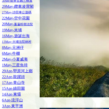
3Jun
-龍華玄圓三棟屋
29May-纜車凌霄閣
27May-沙田車公遊碼
22May-空中花園
20May
-蓬瀛粉嶺法院
19May-米埔
16May-遊誕出海
13May-大埔法院林村
8May-元洲仔
6May-牛棚
2May-小夏威夷
1May-三星魚排
29Apr-塱原河上鄉
22Apr-龍躍頭
17Apr-青山寺
15Apr-綠田園
14Apr-柬壩
6Apr-流浮山
3Apr-東平洲