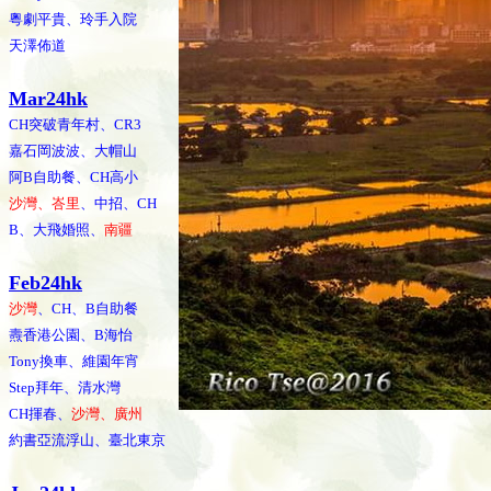
粵劇平貴、玲手入院
天澤佈道
Mar24hk
CH突破青年村、CR3
嘉石岡波波、大帽山
阿B自助餐、CH高小
沙灣、峇里
、中招、CH
B、大飛婚照、
南疆
Feb24hk
沙灣
、CH、B自助餐
燾香港公園、B海怡
Tony換車、維園年宵
Step拜年、清水灣
CH揮春、
沙灣、廣州
約書亞流浮山、臺北東京