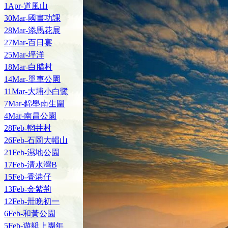
1Apr-道風山
30Mar-國晝功課
28Mar-添馬花展
27Mar-百日宴
25Mar-坪洋
18Mar-白腊村
14Mar-單車公園
11Mar-大埔小白鷺
7Mar-錦壆南生圍
4Mar-南昌公園
28Feb-輞井村
26Feb-石岡大帽山
21Feb-濕地公園
17Feb-清水灣B
15Feb-香港仔
13Feb-金紫荊
12Feb-卅晚初一
6Feb-和黃公園
5Feb-遊艇上團年