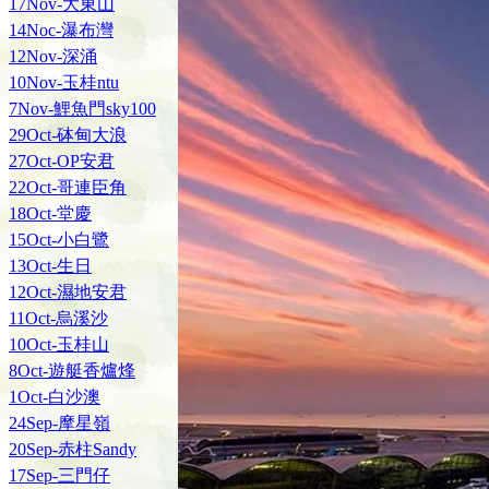
17Nov-大東山
14Noc-瀑布灣
12Nov-深涌
10Nov-玉桂ntu
7Nov-鯉魚門sky100
29Oct-砵甸大浪
27Oct-OP安君
22Oct-哥連臣角
18Oct-堂慶
15Oct-小白鷺
13Oct-生日
12Oct-濕地安君
11Oct-烏溪沙
10Oct-玉桂山
8Oct-遊艇香爐烽
1Oct-白沙澳
24Sep-摩星嶺
20Sep-赤柱Sandy
17Sep-三門仔