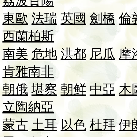
荔波
貴陽
東歐
法瑞
英國
劍橋
倫
西蘭
柏斯
南美
危地
洪都
尼瓜
摩
肯雅
南非
朝俄
堪察
朝鲜
中亞
木
立陶
納
亞
蒙古
土耳
以色
杜拜
伊