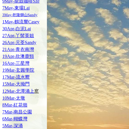
9May-龍鼓咖啡Sze
7May-東壩Lai
3May-乾隆獅山Sandy
1May-鶴流響Casey
30Apr-白泥Lai
27Apr-丫髻英姐
26Apr-元荃Sandy
21Apr-青衣南灣
19Apr-欣澳鹿頸
16Apr-三星灣
19Mar-玄圓學院
17Mar-流水嚮
15Mar-大拗門
窰
12Mar-北潭涌上
10Mar-太墩
8Mar-紅花嶺
7Mar-南昌公園
6Mar-蝴蝶灣
5Mar-深涌