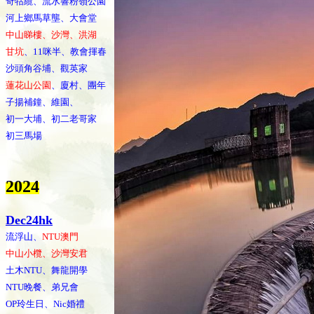
奇牯纜、流水響粉嶺公園
河上鄉馬草壟、大會堂
中山睇樓、沙灣、洪湖
甘坑
、11咪半、教會揮春
沙頭角谷埔、觀英家
蓮花山公園
、廈村、團年
子揚補鐘、維園、
初一大埔、初二老哥家
初三馬場
202
4
Dec24hk
流浮山、
NTU澳門
中山小欖、沙灣安君
土木NTU、舞龍開學
NTU晚餐、弟兄會
OP玲生日、Nic婚禮