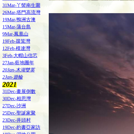
31Mar-丫髻南生圍
26Mar-塔門高流灣
19Mar-鴨洲古澳
15Mar-蒲台島
9Mar-鳳凰山
19Feb-籮箕灣
12Feb-模達灣
3Feb-大帽山信芯
27Jan-藍地團年
20Jan-木湖雙英
2Jan-遊輪
2021
31Dec-畫展倒數
30Dec-相思灣
27Dec-沙洲
25Dec-聖誕家聚
23Dec-井頭村
19Dec-約書亞家訪