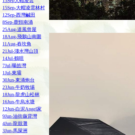
15Sep大帽凌雲
15Sep-大帽凌雲林村
12Sep-西灣鹹田
8Sep-鹿頸南涌
25Aug-道風曾屋
18Aug-飛鵝山南圍
11Aug-舂坎角
21Jul-淺水灣山頂
14Jul-鶴咀
7Jul-曝皓灣
1Jul-東壩
30Jun-東涌炮台
23Jun-牛奶牧埸
18Jun-龍虎山松林
16Jun-牛烏水塘
12Jun-白泥Angel家
9Jun-油街龜背灣
4Jun-龍鼓灘
3Jun-馬屎洲