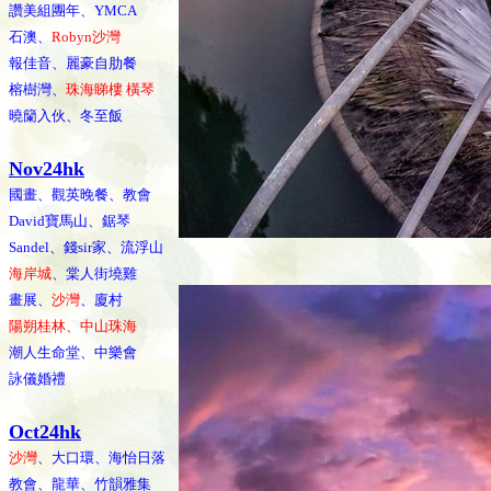
讚美組團年、YMCA
石澳、
Robyn沙灣
報佳音、麗豪自肋餐
榕樹灣、
珠海睇樓 橫琴
曉籣入伙、冬至飯
Nov24hk
國畫、觀英晚餐、教會
David寶馬山、鋸琴
Sandel、錢sir家、流浮山
海岸城
、棠人街墝雞
畫展、
沙灣
、廈村
陽朔桂林、中山珠海
潮人生命堂、中樂會
詠儀婚禮
Oct24hk
沙灣
、大口環、海怡日落
教會、龍華、竹韻雅集