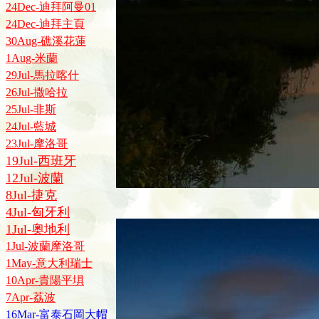
24Dec-迪拜阿曼01
24Dec-迪拜主頁
30Aug-礁溪花蓮
1Aug-米蘭
29Jul-馬拉喀什
26Jul-撒哈拉
25Jul-非斯
24Jul-藍城
23Jul-摩洛哥
19Jul-西班牙
12Jul-波蘭
8Jul-捷克
4Jul-匈牙利
1Jul-奧地利
1Jul-波蘭摩洛哥
1May-意大利瑞士
10Apr-貴陽平埧
7Apr-荔波
16Mar-富泰石岡大帽