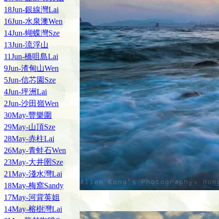
18Jun-銀線灣Lai
16Jun-水泉澳Wen
14Jun-蝴蝶灣Sze
13Jun-流浮山
11Jun-橋咀島Lai
9Jun-渣甸山Wen
5Jun-信芯園Sze
4Jun-坪洲Lai
2Jun-沙田嶺Wen
30May-豐樂圍
29May-山頂Sze
28May-赤柱Lai
26May-青蛙石Wen
23May-大井圉Sze
21May-淺水灣Lai
18May-梅窩Sandy
17May-河背英姐
14May-榕樹灣Lai