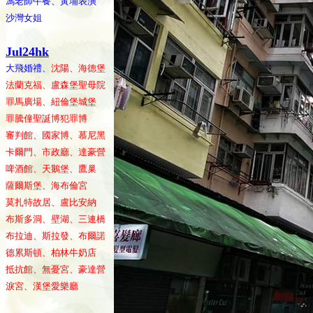
馮老師午餐、黃埔表演
沙灣女姐
Jul24hk
大飛婚禮、
沈陽、海德堡
法蘭克福、盧森堡聖母院
罪馬廣場、紐倫堡城堡
罪騰僮聖誕博犯罪博
審判館、國家博、慕尼黑
卡爾門、市政廳、達豪營
啤酒館、天鵝堡、鷹巢
薩爾斯堡、海布倫宮
莫扎特故居、盧比安納
布斯多洞、壁湖、三連橋
布拉迪、斯拉發、布爾諾
德累斯頓、柏林牛奶店
抵抗館、無憂宮、豪達營
淚宮、漢堡愛樂廳