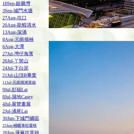
10Sep-銀礦灣
3Sep-城門水塘
27Aug-坑口
20Aug-龍蝦清水
13Aug-深涌
8Aug-元崗插秧
6Aug-大潭
27Jul-灣仔海濱
26Jul-丫髻山
24Jul-下白泥
21Jul-山頂B畢業
11Jul-元崗橫洲英姐
9Jul-彭福Lai
8Jul-濕地Casey
4Jul-展覽畫展
2Jul-涌尾Lai
30Jun-下城門礦區
25Jun-蝴蝶青松愛秩
20Jun-蓮麻坑英姐