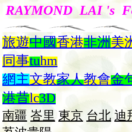
RAYMOND LAI 's 
旅遊
中國
香港
非洲
美
同事
tu
hm
網主
文教
家人
教會
金
港昔
lc
3D
南疆
峇里
東京
台北
迪