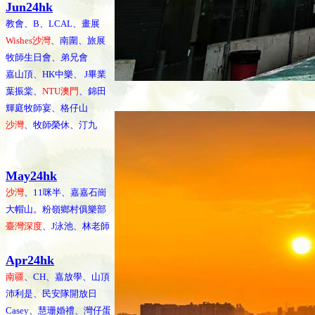
Jun24hk
教會、B、LCAL、畫展
Wishes沙灣
、南圍、旅展
牧師生日會、弟兄會
嘉山頂、HK中樂、 J畢業
葉振棠、
NTU澳門
、錦田
輝庭牧師宴、格仔山
沙灣
、牧師榮休、汀九
May24hk
沙灣
、11咪半、嘉嘉石崗
大帽山。粉嶺鄉村俱樂部
臺灣深度
、J泳池、林老師
Apr24hk
南疆
、CH、嘉放學、山頂
沛利是、民安隊開放日
Casey、慧珊婚禮、灣仔蛋