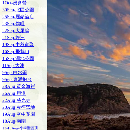
1Oct-浸會營
30Sep-北區公園
25Sep-麗豪酒店
23Sep-鶴咀
22Sep-大尾篤
21Sep-坪洲
19Sep-中秋家聚
16Sep-飛鵝山
15Sep-濕地公園
11Sep-大澳
9Sep-白水碗
9Sep-東涌抱台
28Aug-黃金海岸
26Aug-貝澳
22Aug-慈光寺
20Aug-赤徑營地
19Aug-空中花園
18Aug-南圍
13-15Aug-小學聖經班