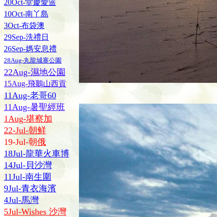
20Oct-堂慶愛簉
10Oct-南丫島
3Oct-布袋澳
29Sep-洗禮日
26Sep-媽安息禮
28Aug-丸龍城寨公園
22Aug-濕地公園
15Aug-飛鵝山西貢
11Aug-老哥60
11Aug-暑聖經班
1Aug-堪察加
22-Jul-朝鲜
19-Jul-朝
俄
18Jul-龍華火車博
14Jul-貝沙灣
11Jul-南生圍
9Jul-青衣海濱
4Jul-馬灣
5Jul-Wishes 沙灣