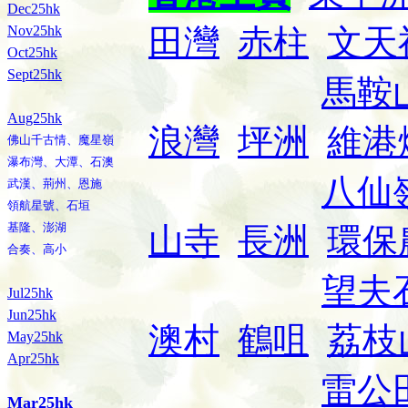
Dec25hk
Nov25hk
田灣
赤柱
文天
Oct25hk
Sept25hk
馬鞍
Aug25hk
浪灣
坪洲
維港
佛山千古情、魔星嶺
瀑布灣、大潭、石澳
八仙
武漢、荊州、恩施
領航星號、石垣
基隆、澎湖
山寺
長洲
環保
合奏、高小
望夫
Jul25hk
Jun25hk
澳村
鶴咀
荔枝
May25hk
Apr25hk
雷公
Mar25hk