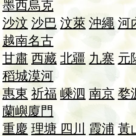
墨西
烏克
沙汶
沙巴
汶萊
沖繩
河
越南
名古
甘肅
西藏
北疆
九寨
元
稻城
漠河
惠東
祈福
嵊泗
南京
婺
蘭嶼
廈門
重慶
理塘
四川
霞浦
黃