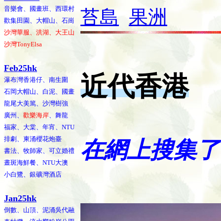
音樂會、國畫班、西環村
苔島
果洲
歡集田園、大帽山、石崗
沙灣華服、洪湖、大王山
沙灣TonyElsa
Feb25hk
近代香港
瀑布灣香港仔、南生圍
石岡大帽山、白泥、國畫
龍尾大美篤、沙灣樹強
廣州、
歡樂海岸
、舞龍
福家、大棠、年宵、NTU
排劇、柬涌櫻花炮臺
在
網上搜集了一些
書法、牧師家、可立婚禮
晝斑海鮮餐、NTU大澳
小白鷺、銀礦灣酒店
Jan25hk
倒數、山頂、泥涌吳代融