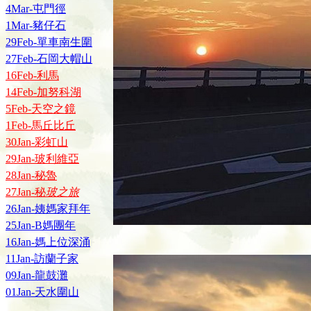
4Mar-屯門徑
1Mar-豬仔石
29Feb-單車南生圍
27Feb-石岡大帽山
16Feb-利馬
14Feb-加努科湖
5Feb-天空之鏡
1Feb-馬丘比丘
30Jan-彩虹山
29Jan-玻利維亞
28Jan-秘魯
27Jan-秘
玻之旅
26Jan-姨媽家拜年
25Jan-B媽團年
16Jan-媽上位深涌
11Jan-訪蘭子家
09Jan-龍鼓灘
01Jan-天水圍山