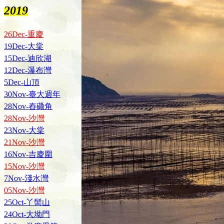
2019
26Dec-重慶
19Dec-大棠
15Dec-迪欣湖
12Dec-瀑布灣
5Dec-山頂
30Nov-臺大週年
28Nov-舂磡角
28Nov-沙灣
23Nov-大棠
21Nov-沙灣
16Nov-吉慶圍
15Nov-沙灣
7Nov-淺水灣
05Nov-沙灣
25Oct-丫髻山
24Oct-大坳門