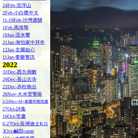
24Feb-流浮山
2Feb-小白鷺中大
11-19Feb-沙灣通關
1Feb-馬埠壟
19Jan-流水響
21Jan-海怡家中拜年
12Jan-玄圓如心
11Jan-耆樂警訊
202
2
31Dec-西九倒數
29Dec-長山古寺
22Dec-赤柱炮台
26Nov-大水管警崗
3-24Nov-M+泰國寺敦煌晝
27Oct-詩集
16Oct-堂慶
6-27Oct-長洲迪士K11
3Oct-鹹田camp