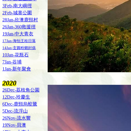
3Feb-南大嶼徑
2Feb-城寨公圜
28Jan-欣澳鹿頸村
26Jan-360救援徑
19Jan-中大青衣
17Jan-海怡王桂日落
14Jan-玄圓粉鄉封俱
10Jan-花瓶石
7Jan-谷埔
1Jan-新年聚會
2020
26Dec-荔枝角公園
12Dec-玲慶生
6Dec-鹿頸烏蛟騰
5Dec-流浮山
26Nov-流水響
19Nov-貝澳