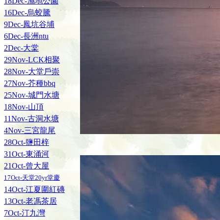
18Dec-濕地公園
16Dec-烏蛟騰
9Dec-鳳坑谷埔
6Dec-長洲ntu
2Dec-大棠
29Nov-LCK相聚
28Nov-大堂戶崇
27Nov-芥種bbq
25Nov-城門水塘
18Nov-山頂
11Nov-古洞水塘
4Nov-三宮龍尾
28Oct-鹽田梓
31Oct-東涌河
21Oct-曾大屋
17Oct-天堂20yr堂慶
14Oct-江夏圍紅磚
13Oct-老馮茶居
7Oct-汀九灣