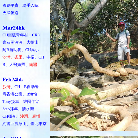
粵劇平貴、玲手入院
天澤佈道
Mar24hk
CH突破青年村、CR3
嘉石岡波波、大帽山
阿B自助餐、CH高小
沙灣、峇里
、中招、CH
B、大飛婚照、
南疆
Feb24hk
沙灣
、CH、B自助餐
燾香港公園、B海怡
Tony換車、維園年宵
Step拜年、清水灣
CH揮春、
沙灣、廣州
約書亞流浮山、臺北東京