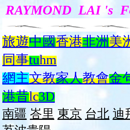
RAYMOND LAI 's 
旅遊
中國
香港
非洲
美
同事
tu
hm
網主
文教
家人
教會
金
港昔
lc
3D
南疆
峇里
東京
台北
迪