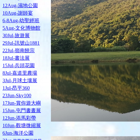
12Aug-濕地公園
10Aug-謝師宴
6-8Aug-幼聖經班
5Aug-文化博物館
30Jul-旅遊展
29Jul-訊號山1881
22Jul-嶺南饒宗
18Jul-書法展
15Jul-兵頭花園
8Jul-嘉道里農場
3Jul-月球土壤展
1Jul-昂平360
23Jun-Sky100
17Jun-賞你遊大嶼
15Jun-屯門書晝展
12Jun-添馬彩帶
10Jun-觀塘微縮展
6Jun-海洋公園