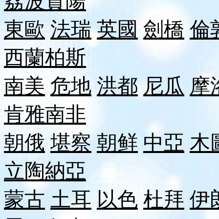
荔波
貴陽
東歐
法瑞
英國
劍橋
倫
西蘭
柏斯
南美
危地
洪都
尼瓜
摩
肯雅
南非
朝俄
堪察
朝鲜
中亞
木
立陶
納
亞
蒙古
土耳
以色
杜拜
伊