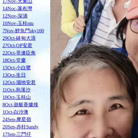
17Nov-大東山
14Noc-瀑布灣
12Nov-深涌
10Nov-玉桂ntu
7Nov-鯉魚門sky100
29Oct-砵甸大浪
27Oct-OP安君
22Oct-哥連臣角
18Oct-堂慶
15Oct-小白鷺
13Oct-生日
12Oct-濕地安君
11Oct-烏溪沙
10Oct-玉桂山
8Oct-遊艇香爐烽
1Oct-白沙澳
24Sep-摩星嶺
20Sep-赤柱Sandy
17Sep-三門仔