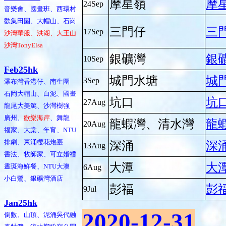
摩星嶺
摩
24Sep
音樂會、國畫班、西環村
歡集田園、大帽山、石崗
三門仔
三
17Sep
沙灣華服、洪湖、大王山
沙灣TonyElsa
銀礦灣
銀
10Sep
Feb25hk
城門水塘
城
3Sep
瀑布灣香港仔、南生圍
石岡大帽山、白泥、國畫
坑口
坑
27Aug
龍尾大美篤、沙灣樹強
廣州、
歡樂海岸
、舞龍
龍蝦灣、清水灣
龍
20Aug
福家、大棠、年宵、NTU
排劇、柬涌櫻花炮臺
深涌
深
13Aug
書法、牧師家、可立婚禮
大潭
大
晝斑海鮮餐、NTU大澳
6Aug
小白鷺、銀礦灣酒店
彭福
彭
9Jul
Jan25hk
2020-12-31
倒數、山頂、泥涌吳代融