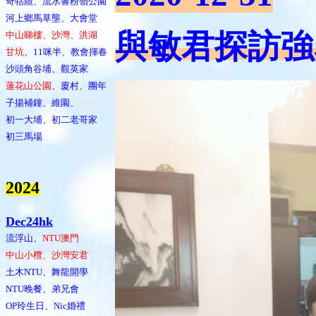
奇牯纜、流水響粉嶺公園
河上鄉馬草壟、大會堂
與敏君探訪強
中山睇樓、沙灣、洪湖
甘坑
、11咪半、教會揮春
沙頭角谷埔、觀英家
蓮花山公園
、廈村、團年
子揚補鐘、維園、
初一大埔、初二老哥家
初三馬場
202
4
Dec24hk
流浮山、
NTU澳門
中山小欖、沙灣安君
土木NTU、舞龍開學
NTU晚餐、弟兄會
OP玲生日、Nic婚禮