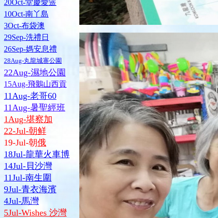
20Oct-堂慶愛簉
10Oct-南丫島
3Oct-布袋澳
29Sep-洗禮日
26Sep-媽安息禮
28Aug-丸龍城寨公園
22Aug-濕地公園
15Aug-飛鵝山西貢
11Aug-老哥60
11Aug-暑聖經班
1Aug-堪察加
22-Jul-朝鲜
19-Jul-朝
俄
18Jul-龍華火車博
14Jul-貝沙灣
11Jul-南生圍
9Jul-青衣海濱
4Jul-馬灣
5Jul-Wishes 沙灣