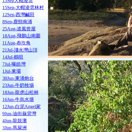
15Sep大帽凌雲
15Sep-大帽凌雲林村
12Sep-西灣鹹田
8Sep-鹿頸南涌
25Aug-道風曾屋
18Aug-飛鵝山南圍
11Aug-舂坎角
21Jul-淺水灣山頂
14Jul-鶴咀
7Jul-曝皓灣
1Jul-東壩
30Jun-東涌炮台
23Jun-牛奶牧埸
18Jun-龍虎山松林
16Jun-牛烏水塘
12Jun-白泥Angel家
9Jun-油街龜背灣
4Jun-龍鼓灘
3Jun-馬屎洲