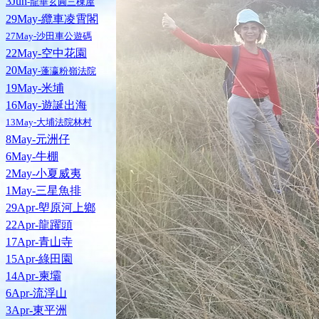
3Jun
-龍華玄圓三棟屋
29May-纜車凌霄閣
27May-沙田車公遊碼
22May-空中花園
20May
-蓬瀛粉嶺法院
19May-米埔
16May-遊誕出海
13May-大埔法院林村
8May-元洲仔
6May-牛棚
2May-小夏威夷
1May-三星魚排
29Apr-塱原河上鄉
22Apr-龍躍頭
17Apr-青山寺
15Apr-綠田園
14Apr-柬壩
6Apr-流浮山
3Apr-東平洲