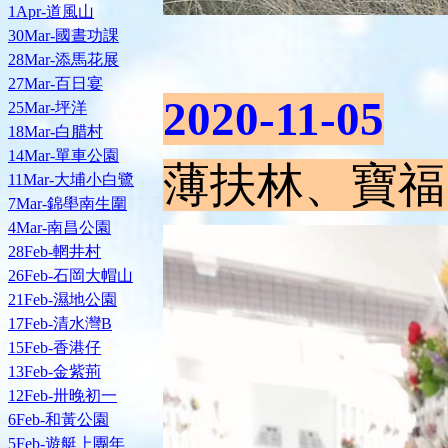
1Apr-道風山
30Mar-國晝功課
28Mar-添馬花展
27Mar-百日宴
2020-11-05
25Mar-坪洋
18Mar-白腊村
14Mar-單車公園
薄扶林、寶福
11Mar-大埔小白鷺
7Mar-錦壆南生圍
4Mar-南昌公園
28Feb-輞井村
26Feb-石岡大帽山
21Feb-濕地公園
17Feb-清水灣B
15Feb-香港仔
13Feb-金紫荊
12Feb-卅晚初一
6Feb-和黃公園
5Feb-遊艇上團年