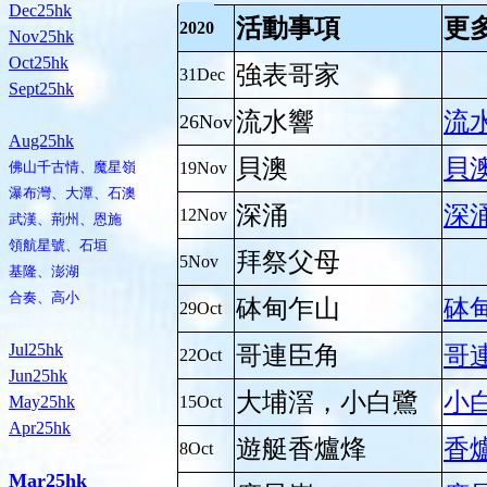
Dec25hk
活動事項
更
2020
Nov25hk
Oct25hk
強表哥家
31Dec
Sept25hk
流水響
流
26Nov
Aug25hk
貝澳
貝
佛山千古情、魔星嶺
19Nov
瀑布灣、大潭、石澳
深涌
深
12Nov
武漢、荊州、恩施
領航星號、石垣
拜祭父母
5Nov
基隆、澎湖
合奏、高小
砵甸乍山
砵
29Oct
Jul25hk
哥連臣角
哥
22Oct
Jun25hk
大埔滘，小白鷺
小
May25hk
15Oct
Apr25hk
遊艇香爐烽
香
8Oct
Mar25hk