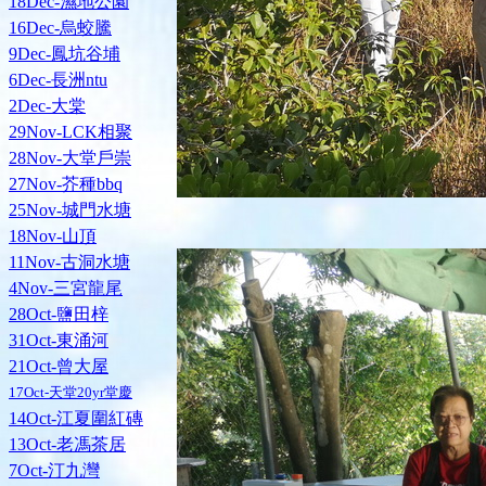
18Dec-濕地公園
16Dec-烏蛟騰
9Dec-鳳坑谷埔
6Dec-長洲ntu
2Dec-大棠
29Nov-LCK相聚
28Nov-大堂戶崇
27Nov-芥種bbq
25Nov-城門水塘
18Nov-山頂
11Nov-古洞水塘
4Nov-三宮龍尾
28Oct-鹽田梓
31Oct-東涌河
21Oct-曾大屋
17Oct-天堂20yr堂慶
14Oct-江夏圍紅磚
13Oct-老馮茶居
7Oct-汀九灣