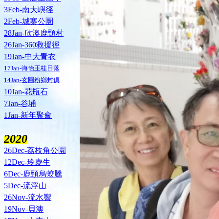
3Feb-南大嶼徑
2Feb-城寨公圜
28Jan-欣澳鹿頸村
26Jan-360救援徑
19Jan-中大青衣
17Jan-海怡王桂日落
14Jan-玄圓粉鄉封俱
10Jan-花瓶石
7Jan-谷埔
1Jan-新年聚會
2020
26Dec-荔枝角公園
12Dec-玲慶生
6Dec-鹿頸烏蛟騰
5Dec-流浮山
26Nov-流水響
19Nov-貝澳