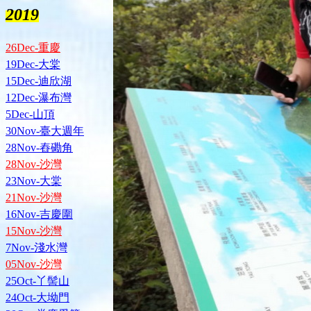
2019
26Dec-重慶
19Dec-大棠
15Dec-迪欣湖
12Dec-瀑布灣
5Dec-山頂
30Nov-臺大週年
28Nov-舂磡角
28Nov-沙灣
23Nov-大棠
21Nov-沙灣
16Nov-吉慶圍
15Nov-沙灣
7Nov-淺水灣
05Nov-沙灣
25Oct-丫髻山
24Oct-大坳門