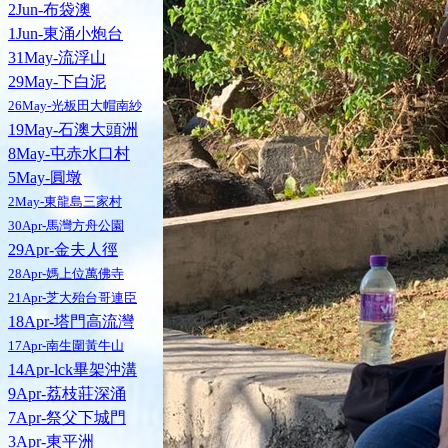
2Jun-布袋澳
1Jun-東涌小炮台
31May-流浮山
29May-下白泥
26May-光板田大帽南紗
19May-石澳大頭洲
8May-屯赤水口村
5May-圓墩
2May-東龍島三家村
30Apr-馬灣方舟公園
29Apr-金夫人徑
28Apr-媽上位萬佛寺
21Apr-芝大殆台哥連臣
18Apr-塔門高流灣
17Apr-南生圍黃牛山
14Apr-lck畢架沖溝
9Apr-荔枝莊深涌
7Apr-祭父下城門
3Apr-東平洲