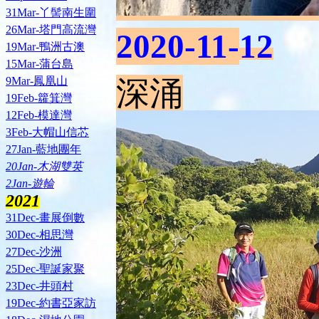
31Mar-丫髻南生圍
26Mar-塔門高流灣
2020-11-
12
19Mar-鴨洲古澳
15Mar-蒲台島
9Mar-鳳凰山
深涌
19Feb-籮箕灣
12Feb-模達灣
3Feb-大帽山信芯
27Jan-藍地團年
20Jan-木湖雙英
2Jan-遊輪
2021
31Dec-畫展倒數
30Dec-相思灣
27Dec-沙洲
25Dec-聖誕家聚
23Dec-井頭村
19Dec-約書亞家訪