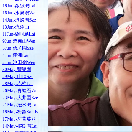
18Jun-銀線灣Lai
16Jun-水泉澳Wen
14Jun-蝴蝶灣Sze
13Jun-流浮山
11Jun-橋咀島Lai
9Jun-渣甸山Wen
5Jun-信芯園Sze
4Jun-坪洲Lai
2Jun-沙田嶺Wen
30May-豐樂圍
29May-山頂Sze
28May-赤柱Lai
26May-青蛙石Wen
23May-大井圉Sze
21May-淺水灣Lai
18May-梅窩Sandy
17May-河背英姐
14May-榕樹灣Lai