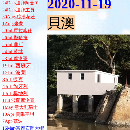
2020-11-
19
24Dec-迪拜阿曼01
24Dec-迪拜主頁
30Aug-礁溪花蓮
貝澳
1Aug-米蘭
29Jul-馬拉喀什
26Jul-撒哈拉
25Jul-非斯
24Jul-藍城
23Jul-摩洛哥
19Jul-西班牙
12Jul-波蘭
8Jul-捷克
4Jul-匈牙利
1Jul-奧地利
1Jul-波蘭摩洛哥
1May-意大利瑞士
10Apr-貴陽平埧
7Apr-荔波
16Mar-富泰石岡大帽