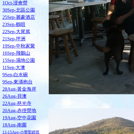
1Oct-浸會營
30Sep-北區公園
25Sep-麗豪酒店
23Sep-鶴咀
22Sep-大尾篤
21Sep-坪洲
19Sep-中秋家聚
16Sep-飛鵝山
15Sep-濕地公園
11Sep-大澳
9Sep-白水碗
9Sep-東涌抱台
28Aug-黃金海岸
26Aug-貝澳
22Aug-慈光寺
20Aug-赤徑營地
19Aug-空中花園
18Aug-南圍
13-15Aug-小學聖經班