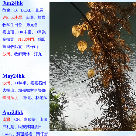
Jun24hk
教會、B、LCAL、畫展
Wishes沙灣
、南圍、旅展
牧師生日會、弟兄會
嘉山頂、HK中樂、 J畢業
葉振棠、
NTU澳門
、錦田
輝庭牧師宴、格仔山
沙灣
、牧師榮休、汀九
May24hk
沙灣
、11咪半、嘉嘉石崗
大帽山。粉嶺鄉村俱樂部
臺灣深度
、J泳池、林老師
Apr24hk
南疆
、CH、嘉放學、山頂
沛利是、民安隊開放日
Casey、慧珊婚禮、灣仔蛋