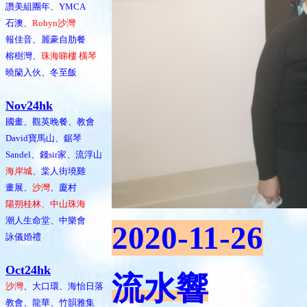
讚美組團年、YMCA
石澳、
Robyn沙灣
報佳音、麗豪自肋餐
榕樹灣、
珠海睇樓 橫琴
曉籣入伙、冬至飯
Nov24hk
國畫、觀英晚餐、教會
David寶馬山、鋸琴
Sandel、錢sir家、流浮山
海岸城
、棠人街墝雞
畫展、
沙灣
、廈村
陽朔桂林、中山珠海
潮人生命堂、中樂會
2020-11-26
詠儀婚禮
Oct24hk
流水響
沙灣
、大口環、海怡日落
教會、龍華、竹韻雅集