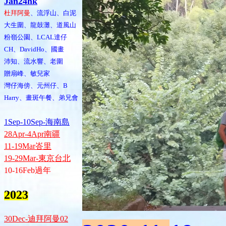
Jan24hk
杜拜阿曼
、流浮山、白泥
大生圍、龍鼓灘、道風山
粉嶺公園、LCAL達仔
CH、DavidHo、國畫
沛知、流水響、老圍
贈扇峰、敏兒家
灣仔海傍、元州仔、B
Harry、畫斑午餐、弟兄會
1Sep-10Sep-海南島
28Apr-4Apr南疆
11-19Mar峇里
19-29Mar-東京台北
10-16Feb過年
2023
30Dec-迪拜阿曼02