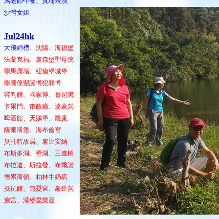
馮老師午餐、黃埔表演
沙灣女姐
Jul24hk
大飛婚禮、
沈陽、海德堡
法蘭克福、盧森堡聖母院
罪馬廣場、紐倫堡城堡
罪騰僮聖誕博犯罪博
審判館、國家博、慕尼黑
卡爾門、市政廳、達豪營
啤酒館、天鵝堡、鷹巢
薩爾斯堡、海布倫宮
莫扎特故居、盧比安納
布斯多洞、壁湖、三連橋
布拉迪、斯拉發、布爾諾
德累斯頓、柏林牛奶店
抵抗館、無憂宮、豪達營
淚宮、漢堡愛樂廳