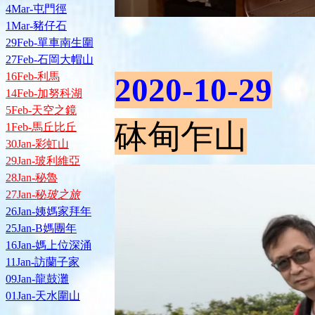
4Mar-屯門徑
1Mar-豬仔石
29Feb-單車南生圍
27Feb-石岡大帽山
16Feb-利馬
2020-10-29
14Feb-加努科湖
5Feb-天空之鏡
砵甸乍山
1Feb-馬丘比丘
30Jan-彩虹山
29Jan-玻利維亞
28Jan-秘魯
27Jan-秘
玻之旅
26Jan-姨媽家拜年
25Jan-B媽團年
16Jan-媽上位深涌
11Jan-訪蘭子家
09Jan-龍鼓灘
01Jan-天水圍山