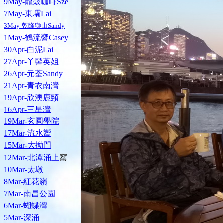
9May-龍鼓咖啡Sze
7May-東壩Lai
3May-乾隆獅山Sandy
1May-鶴流響Casey
30Apr-白泥Lai
27Apr-丫髻英姐
26Apr-元荃Sandy
21Apr-青衣南灣
19Apr-欣澳鹿頸
16Apr-三星灣
19Mar-玄圓學院
17Mar-流水嚮
15Mar-大拗門
窰
12Mar-北潭涌上
10Mar-太墩
8Mar-紅花嶺
7Mar-南昌公園
6Mar-蝴蝶灣
5Mar-深涌