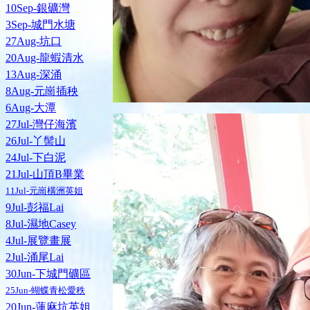
10Sep-銀礦灣
3Sep-城門水塘
27Aug-坑口
20Aug-龍蝦清水
13Aug-深涌
8Aug-元崗插秧
6Aug-大潭
27Jul-灣仔海濱
26Jul-丫髻山
24Jul-下白泥
21Jul-山頂B畢業
11Jul-元崗橫洲英姐
9Jul-彭福Lai
8Jul-濕地Casey
4Jul-展覽畫展
2Jul-涌尾Lai
30Jun-下城門礦區
25Jun-蝴蝶青松愛秩
20Jun-蓮麻坑英姐