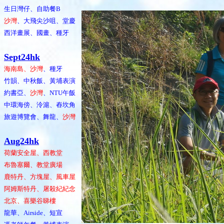
生日灣仔、自助餐B
沙灣
、大飛尖沙咀、堂慶
西洋畫展、國畫、種牙
Sept24hk
海南島、沙灣
、種牙
竹韻、中秋飯、黃埔表演
約書亞、
沙灣
、NTU午飯
中環海傍、泠滬、舂坎角
旅遊博覽會、舞龍、
沙灣
Aug24hk
荷蘭安全屋、西教堂
布魯塞爾、教堂廣場
鹿特丹、方塊屋、風車屋
阿姆斯特丹、屠殺紀紀念
北京、喜樂谷睇樓
龍華、Airside、短宣