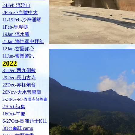
24Feb-流浮山
2Feb-小白鷺中大
11-19Feb-沙灣通關
1Feb-馬埠壟
19Jan-流水響
21Jan-海怡家中拜年
12Jan-玄圓如心
11Jan-耆樂警訊
202
2
31Dec-西九倒數
29Dec-長山古寺
22Dec-赤柱炮台
26Nov-大水管警崗
3-24Nov-M+泰國寺敦煌晝
27Oct-詩集
16Oct-堂慶
6-27Oct-長洲迪士K11
3Oct-鹹田camp